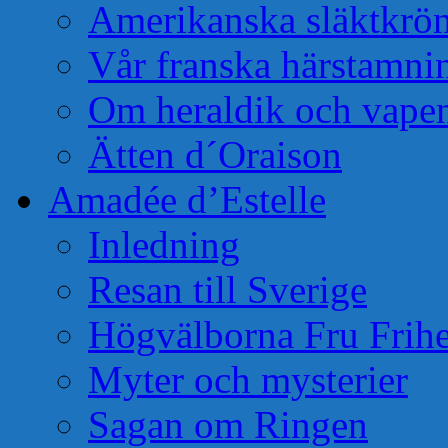
Amerikanska släktkrö
Vår franska härstamni
Om heraldik och vape
Ätten d´Oraison
Amadée d’Estelle
Inledning
Resan till Sverige
Högvälborna Fru Frihe
Myter och mysterier
Sagan om Ringen