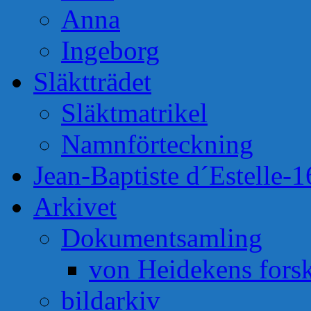
Anna
Ingeborg
Släktträdet
Släktmatrikel
Namnförteckning
Jean-Baptiste d´Estelle-
Arkivet
Dokumentsamling
von Heidekens fors
bildarkiv