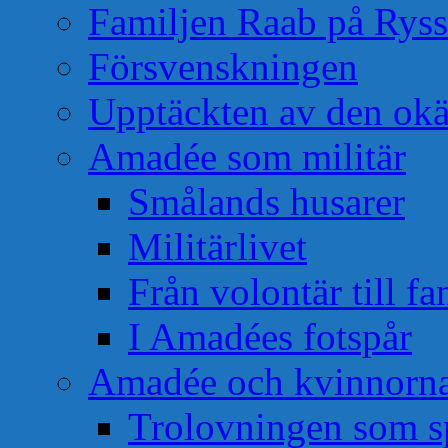
Familjen Raab på Rys
Försvenskningen
Upptäckten av den okä
Amadée som militär
Smålands husarer
Militärlivet
Från volontär till f
I Amadées fotspår
Amadée och kvinnorn
Trolovningen som s