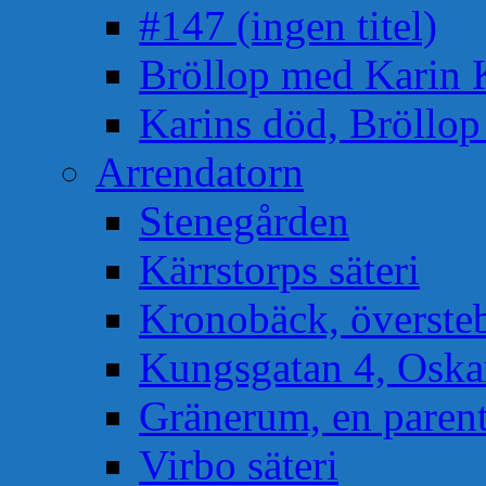
#147 (ingen titel)
Bröllop med Karin 
Karins död, Bröllo
Arrendatorn
Stenegården
Kärrstorps säteri
Kronobäck, översteb
Kungsgatan 4, Osk
Gränerum, en paren
Virbo säteri