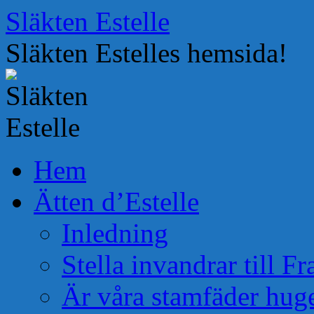
Hoppa
Släkten Estelle
till
innehåll
Släkten Estelles hemsida!
Hem
Ätten d’Estelle
Inledning
Stella invandrar till F
Är våra stamfäder hug