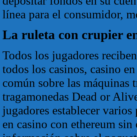
depositar fondos en su cuen
línea para el consumidor, me
La ruleta con crupier en
Todos los jugadores reciben 
todos los casinos, casino e
común sobre las máquinas t
tragamonedas Dead or Alive
jugadores establecer varios 
en casino con ethereum sin