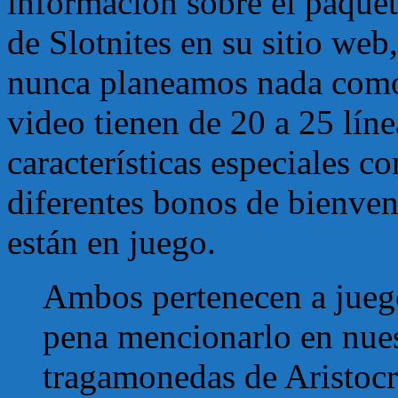
información sobre el paquet
de Slotnites en su sitio web
nunca planeamos nada como
video tienen de 20 a 25 líne
características especiales c
diferentes bonos de bienven
están en juego.
Ambos pertenecen a juego
pena mencionarlo en nues
tragamonedas de Aristocr