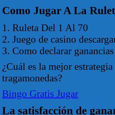
Como Jugar A La Rulet
Ruleta Del 1 Al 70
Juego de casino descarga
Como declarar ganancias
¿Cuál es la mejor estrategia
tragamonedas?
Bingo Gratis Jugar
La satisfacción de gana