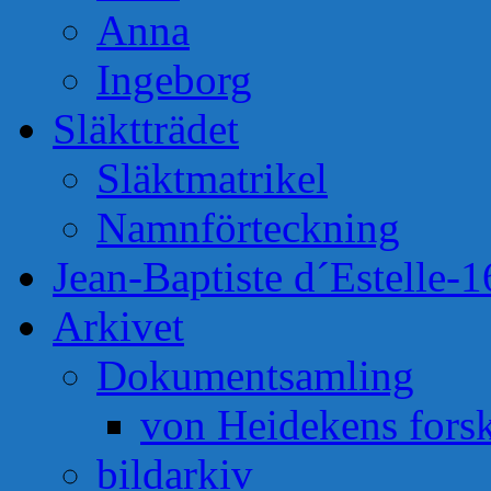
Anna
Ingeborg
Släktträdet
Släktmatrikel
Namnförteckning
Jean-Baptiste d´Estelle-
Arkivet
Dokumentsamling
von Heidekens fors
bildarkiv