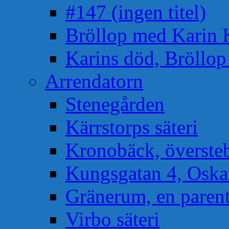
#147 (ingen titel)
Bröllop med Karin 
Karins död, Bröllo
Arrendatorn
Stenegården
Kärrstorps säteri
Kronobäck, översteb
Kungsgatan 4, Osk
Gränerum, en paren
Virbo säteri