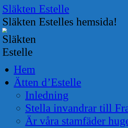
Hoppa
Släkten Estelle
till
innehåll
Släkten Estelles hemsida!
Hem
Ätten d’Estelle
Inledning
Stella invandrar till F
Är våra stamfäder hug