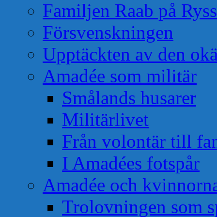
Familjen Raab på Rys
Försvenskningen
Upptäckten av den okä
Amadée som militär
Smålands husarer
Militärlivet
Från volontär till f
I Amadées fotspår
Amadée och kvinnorn
Trolovningen som s