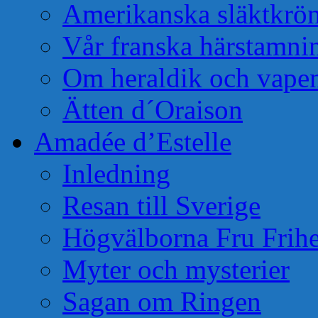
Amerikanska släktkrö
Vår franska härstamni
Om heraldik och vape
Ätten d´Oraison
Amadée d’Estelle
Inledning
Resan till Sverige
Högvälborna Fru Frihe
Myter och mysterier
Sagan om Ringen