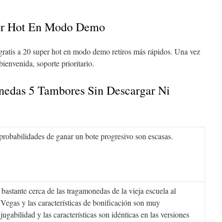
per Hot En Modo Demo
gratis a 20 super hot en modo demo retiros más rápidos. Una vez
envenida, soporte prioritario.
nedas 5 Tambores Sin Descargar Ni
probabilidades de ganar un bote progresivo son escasas.
 bastante cerca de las tragamonedas de la vieja escuela al
 Vegas y las características de bonificación son muy
a jugabilidad y las características son idénticas en las versiones