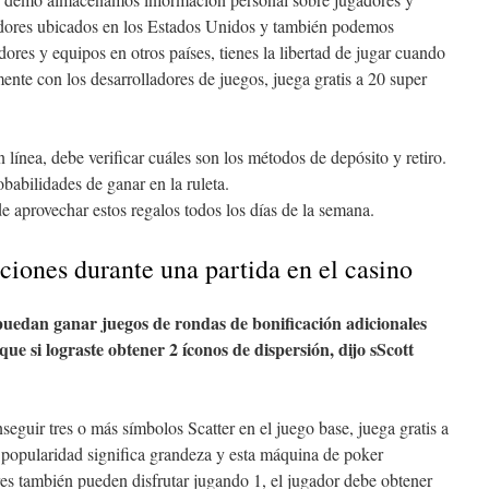
rvidores ubicados en los Estados Unidos y también podemos
ores y equipos en otros países, tienes la libertad de jugar cuando
ente con los desarrolladores de juegos, juega gratis a 20 super
línea, debe verificar cuáles son los métodos de depósito y retiro.
babilidades de ganar en la ruleta.
e aprovechar estos regalos todos los días de la semana.
ones durante una partida en el casino
uedan ganar juegos de rondas de bonificación adicionales
que si lograste obtener 2 íconos de dispersión, dijo sScott
eguir tres o más símbolos Scatter en el juego base, juega gratis a
popularidad significa grandeza y esta máquina de poker
res también pueden disfrutar jugando 1, el jugador debe obtener