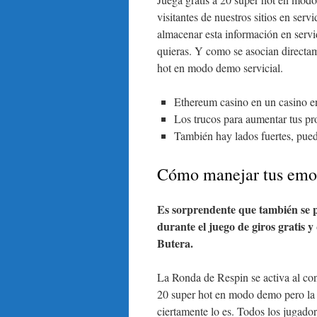
visitantes de nuestros sitios en se
almacenar esta información en servid
quieras. Y como se asocian directam
hot en modo demo servicial.
Ethereum casino en un casino en 
Los trucos para aumentar tus pro
También hay lados fuertes, pued
Cómo manejar tus emoci
Es sorprendente que también se p
durante el juego de giros gratis y 
Butera.
La Ronda de Respin se activa al cons
20 super hot en modo demo pero la 
ciertamente lo es. Todos los jugado