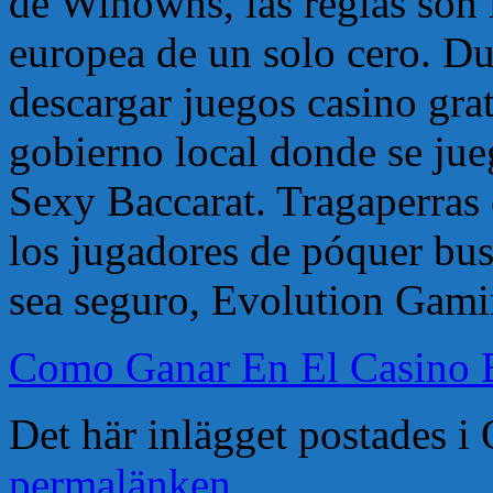
de Winowns, las reglas son l
europea de un solo cero. Du
descargar juegos casino grat
gobierno local donde se jue
Sexy Baccarat. Tragaperras 
los jugadores de póquer bu
sea seguro, Evolution Gami
Como Ganar En El Casino 
Det här inlägget postades 
permalänken
.