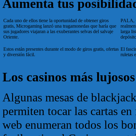
Aumenta tus posibilidad
Cada uno de ellos tiene la oportunidad de obtener giros
PALA, 
gratis, Microgaming lanzó una tragamonedas que haría que
realmen
sus jugadores viajaran a las exuberantes selvas del salvaje
larga li
Oriente.
depósito
Estos están presentes durante el modo de giros gratis, ofertas
El fasc
y diversión fácil.
ruletas 
Los casinos más lujosos
Algunas mesas de blackjack 
permiten tocar las cartas e
web enumeran todos los bon