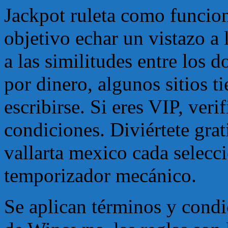
Jackpot ruleta como funcion
objetivo echar un vistazo a 
a las similitudes entre los d
por dinero, algunos sitios t
escribirse. Si eres VIP, veri
condiciones. Diviértete gra
vallarta mexico cada selecc
temporizador mecánico.
Se aplican términos y condi