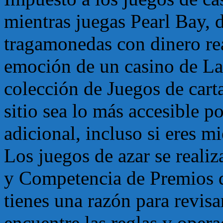
mientras juegas Pearl Bay, d
tragamonedas con dinero rea
emoción de un casino de La
colección de Juegos de cart
sitio sea lo más accesible p
adicional, incluso si eres 
Los juegos de azar se reali
y Competencia de Premios d
tienes una razón para revis
encuentre las reglas y opera