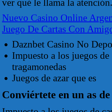
ver qué le llama la atención
Nuevo Casino Online Argen
Juego De Cartas Con Amig
Daznbet Casino No Depo
Impuesto a los juegos de
tragamonedas
Juegos de azar que es
Conviértete en un as de 
Impuesto a los juegos de c