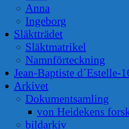
Anna
Ingeborg
Släktträdet
Släktmatrikel
Namnförteckning
Jean-Baptiste d´Estelle-
Arkivet
Dokumentsamling
von Heidekens fors
bildarkiv