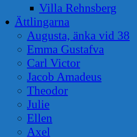
Villa Rehnsberg
Ättlingarna
Augusta, änka vid 38
Emma Gustafva
Carl Victor
Jacob Amadeus
Theodor
Julie
Ellen
Axel