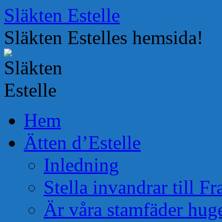
Hoppa
Släkten Estelle
till
innehåll
Släkten Estelles hemsida!
Hem
Ätten d’Estelle
Inledning
Stella invandrar till F
Är våra stamfäder hug