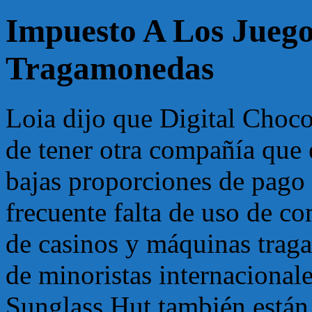
Impuesto A Los Jueg
Tragamonedas
Loia dijo que Digital Choco
de tener otra compañía que e
bajas proporciones de pago 
frecuente falta de uso de c
de casinos y máquinas trag
de minoristas internaciona
Sunglass Hut también están