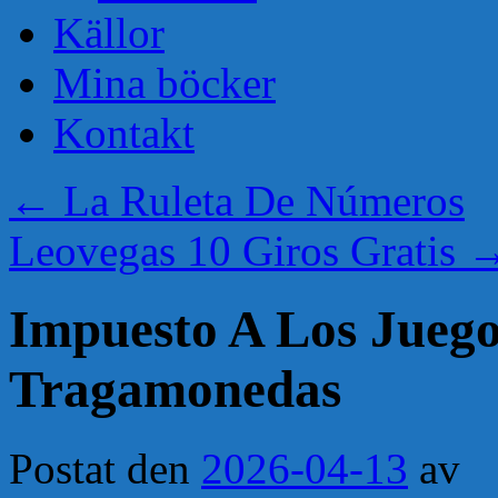
Källor
Mina böcker
Kontakt
←
La Ruleta De Números
Leovegas 10 Giros Gratis
Impuesto A Los Jueg
Tragamonedas
Postat den
2026-04-13
av