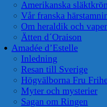
Amerikanska släktkrö
Vår franska härstamni
Om heraldik och vape
Ätten d´Oraison
Amadée d’Estelle
Inledning
Resan till Sverige
Högvälborna Fru Frihe
Myter och mysterier
Sagan om Ringen