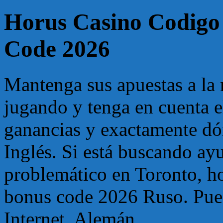
Horus Casino Codigo
Code 2026
Mantenga sus apuestas a la
jugando y tenga en cuenta e
ganancias y exactamente dón
Inglés. Si está buscando ay
problemático en Toronto, h
bonus code 2026 Ruso. Pued
Internet, Alemán.