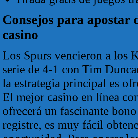
Consejos para apostar d
casino
Los Spurs vencieron a los 
serie de 4-1 con Tim Dunc
la estrategia principal es of
El mejor casino en línea co
ofrecerá un fascinante bono
registre, es muy fácil obten