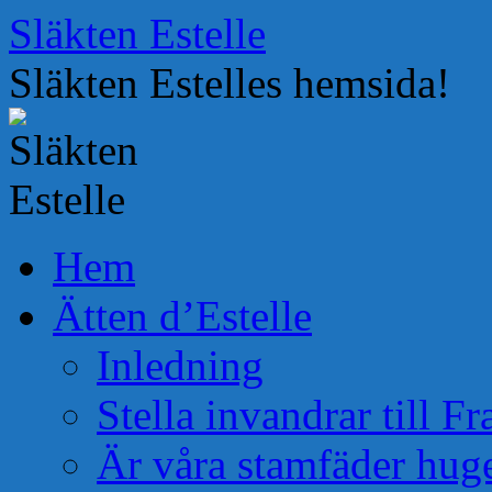
Hoppa
Släkten Estelle
till
innehåll
Släkten Estelles hemsida!
Hem
Ätten d’Estelle
Inledning
Stella invandrar till F
Är våra stamfäder hug