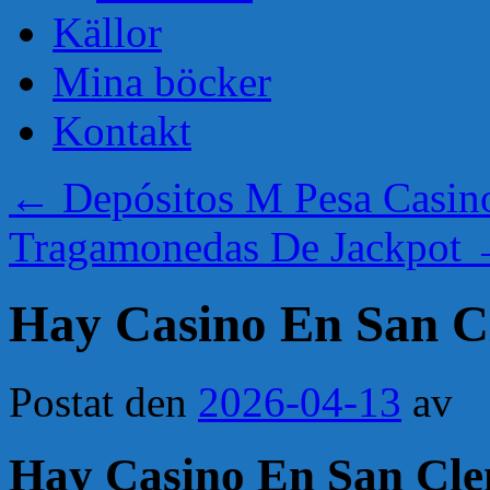
Källor
Mina böcker
Kontakt
←
Depósitos M Pesa Casin
Tragamonedas De Jackpot
Hay Casino En San C
Postat den
2026-04-13
av
Hay Casino En San Cle