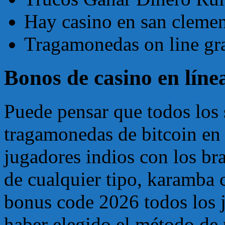
Hay casino en san clemen
Tragamonedas on line gra
Bonos de casino en línea
Puede pensar que todos los s
tragamonedas de bitcoin en l
jugadores indios con los bra
de cualquier tipo, karamba
bonus code 2026 todos los 
haber elegido el método de 