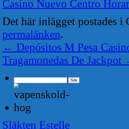
Casino Nuevo Centro Horar
Det här inlägget postades 
permalänken
.
←
Depósitos M Pesa Casin
Tragamonedas De Jackpot
Sök
efter:
Släkten Estelle