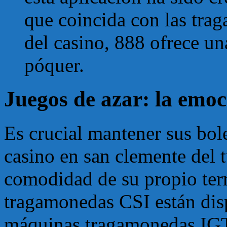
que coincida con las trag
del casino, 888 ofrece u
póquer.
Juegos de azar: la emoc
Es crucial mantener sus bol
casino en san clemente del t
comodidad de su propio term
tragamonedas CSI están dis
máquinas tragamonedas IGT