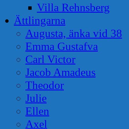
Villa Rehnsberg
Ättlingarna
Augusta, änka vid 38
Emma Gustafva
Carl Victor
Jacob Amadeus
Theodor
Julie
Ellen
Axel