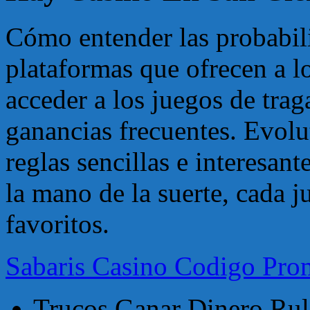
Cómo entender las probabil
plataformas que ofrecen a l
acceder a los juegos de trag
ganancias frecuentes.
Evolut
reglas sencillas e interesan
la mano de la suerte, cada 
favoritos.
Sabaris Casino Codigo Pr
Trucos Ganar Dinero Rul