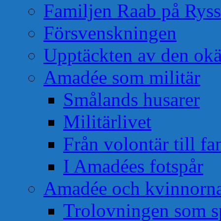
Familjen Raab på Rys
Försvenskningen
Upptäckten av den okä
Amadée som militär
Smålands husarer
Militärlivet
Från volontär till f
I Amadées fotspår
Amadée och kvinnorn
Trolovningen som s