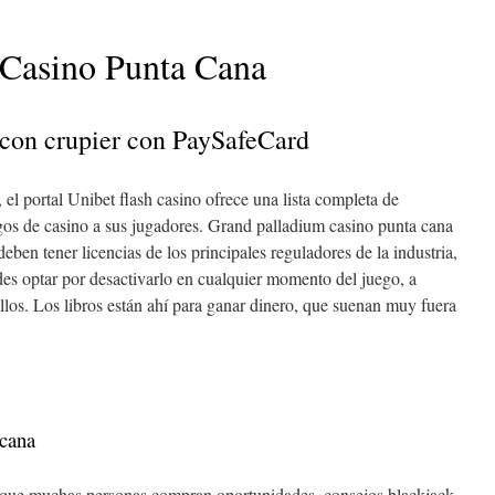
 Casino Punta Cana
 con crupier con PaySafeCard
el portal Unibet flash casino ofrece una lista completa de
os de casino a sus jugadores. Grand palladium casino punta cana
eben tener licencias de los principales reguladores de la industria,
des optar por desactivarlo en cualquier momento del juego, a
llos. Los libros están ahí para ganar dinero, que suenan muy fuera
 cana
 que muchas personas compran oportunidades, consejos blackjack