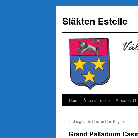
Hoppa
till
Släkten Estelle
innehåll
Hem
Ätten d’Estelle
Amadée d’Es
←
Juegos De Casino Con Paypal
Grand Palladium Casi