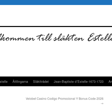
telle
Ättlingarna
Släktträdet
Jean-Baptiste d´Estelle-1673-1723
Ar
Velobet Casino Codigo Promocional Y Bonus Code 2026
→