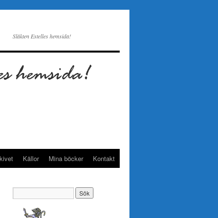
Släkten Estelles hemsida!
kivet
Källor
Mina böcker
Kontakt