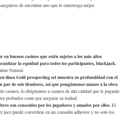
 asegúrese de encontrar uno que lo entretenga mejor.
r en buenos casinos que estén sujetos a los más altos
arantizar la equidad para todos los participantes, blackjack.
ritmo Natural.
en línea Gold prospecting set muestra su profundidad con el
un par de seis tiradores, así que pongámonos manos a la obra
lo casinos, lo dirigiremos a casinos de alta calidad que le pagarán
por probarlos como por asegurar su lealtad.
bres son conocidos por los jugadores y amados por ellos.
El
ier juez puede convertirse en un comodín adhesivo y no solo los