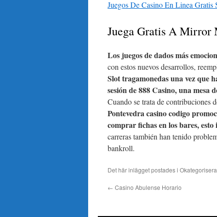
Juegos De Casino En Linea Gratis S
Juega Gratis A Mirro
Los juegos de dados más emocion
con estos nuevos desarrollos, reempl
Slot tragamonedas una vez que ha
sesión de 888 Casino, una mesa de 
Cuando se trata de contribuciones d
Pontevedra casino codigo promoci
comprar fichas en los bares, esto
carreras también han tenido problem
bankroll.
Det här inlägget postades i Okategorise
←
Casino Abulense Horario