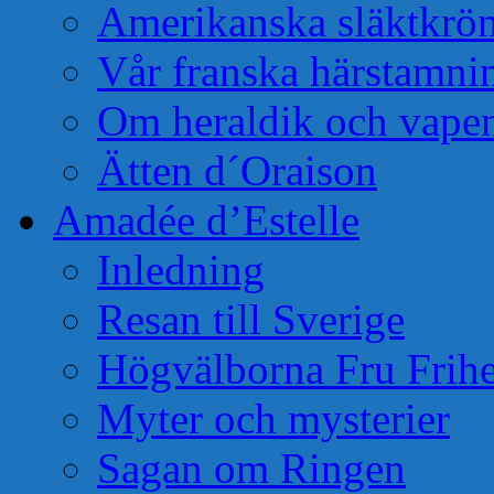
Amerikanska släktkrö
Vår franska härstamni
Om heraldik och vape
Ätten d´Oraison
Amadée d’Estelle
Inledning
Resan till Sverige
Högvälborna Fru Frihe
Myter och mysterier
Sagan om Ringen