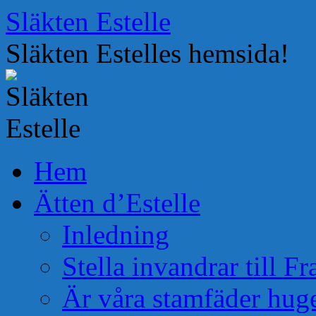
Hoppa
Släkten Estelle
till
innehåll
Släkten Estelles hemsida!
Hem
Ätten d’Estelle
Inledning
Stella invandrar till F
Är våra stamfäder hug