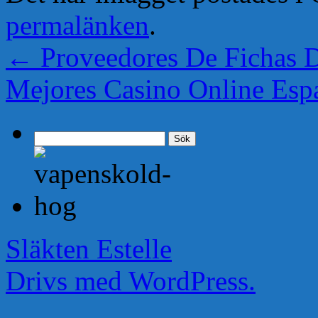
permalänken
.
←
Proveedores De Fichas D
Mejores Casino Online Es
Sök
efter:
Släkten Estelle
Drivs med WordPress.