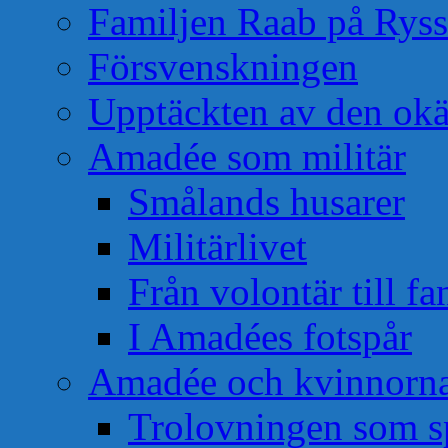
Familjen Raab på Rys
Försvenskningen
Upptäckten av den okä
Amadée som militär
Smålands husarer
Militärlivet
Från volontär till f
I Amadées fotspår
Amadée och kvinnorn
Trolovningen som s