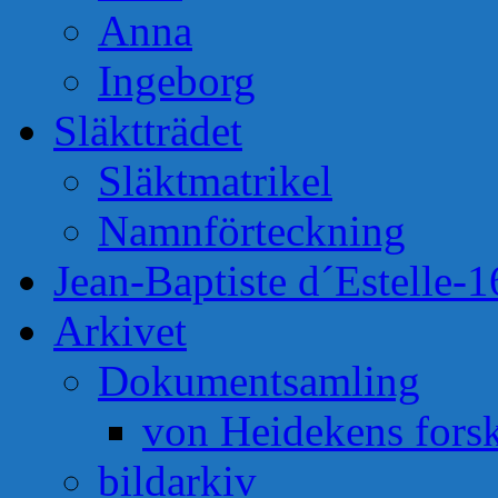
Anna
Ingeborg
Släktträdet
Släktmatrikel
Namnförteckning
Jean-Baptiste d´Estelle-
Arkivet
Dokumentsamling
von Heidekens fors
bildarkiv