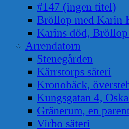
#147 (ingen titel)
Bröllop med Karin 
Karins död, Bröllo
Arrendatorn
Stenegården
Kärrstorps säteri
Kronobäck, översteb
Kungsgatan 4, Osk
Gränerum, en paren
Virbo säteri