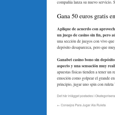
compañía lanza su nuevo servicio. 
Gana 50 euros gratis en
Aplique de acuerdo con aprovecha
un juego de casino sin fin, pero 
una sección de juegos con vivo que 
depósito desaparezca, pero que muy 
Ganabet casino bono sin depósito 
aspecto y una sensación muy reali
apuestas físicas tienden a tener un 
emoción como golpear el grande en
principio, jugar uno spin con ruleta 
Det här inlägget postades i Okategorise
←
Consejos Para Jugar Ala Ruleta