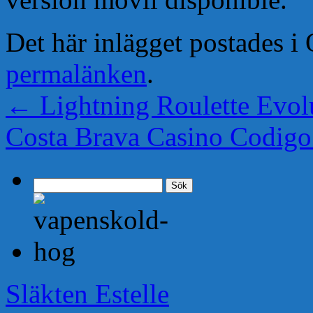
Det här inlägget postades 
permalänken
.
←
Lightning Roulette Evol
Costa Brava Casino Codig
Sök
efter:
Släkten Estelle