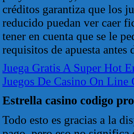
créditos garantiza que los 
reducido puedan ver caer fi
tener en cuenta que se le p
requisitos de apuesta antes 
Juega Gratis A Super Hot
Juegos De Casino On Line 
Estrella casino codigo pr
Todo esto es gracias a la d
pago, pero eso no significa