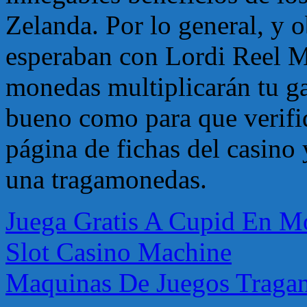
Zelanda. Por lo general, y 
esperaban con Lordi Reel M
monedas multiplicarán tu ga
bueno como para que verifiq
página de fichas del casino
una tragamonedas.
Juega Gratis A Cupid En 
Slot Casino Machine
Maquinas De Juegos Tragan