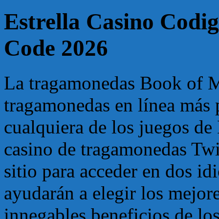
Estrella Casino Codi
Code 2026
La tragamonedas Book of M
tragamonedas en línea más p
cualquiera de los juegos de
casino de tragamonedas Twi
sitio para acceder en dos id
ayudarán a elegir los mejore
innegables beneficios de lo