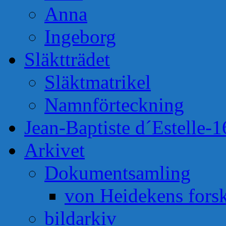
Anna
Ingeborg
Släktträdet
Släktmatrikel
Namnförteckning
Jean-Baptiste d´Estelle-
Arkivet
Dokumentsamling
von Heidekens fors
bildarkiv