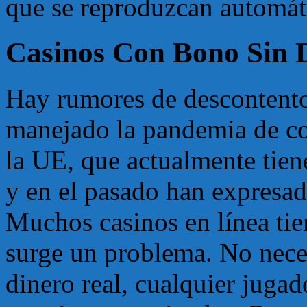
que se reproduzcan automát
Casinos Con Bono Sin 
Hay rumores de descontento 
manejado la pandemia de co
la UE, que actualmente tien
y en el pasado han expresad
Muchos casinos en línea ti
surge un problema. No nece
dinero real, cualquier juga