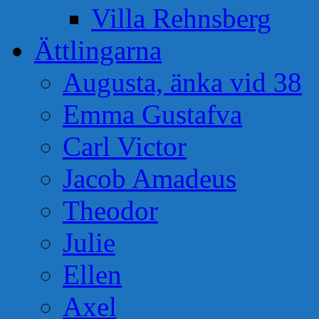
Villa Rehnsberg
Ättlingarna
Augusta, änka vid 38
Emma Gustafva
Carl Victor
Jacob Amadeus
Theodor
Julie
Ellen
Axel