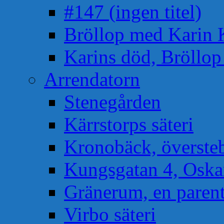
#147 (ingen titel)
Bröllop med Karin 
Karins död, Bröllo
Arrendatorn
Stenegården
Kärrstorps säteri
Kronobäck, översteb
Kungsgatan 4, Osk
Gränerum, en paren
Virbo säteri