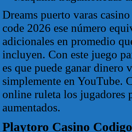
Dreams puerto varas casino
code 2026 ese número equiv
adicionales en promedio que 
incluyen. Con este juego pa
es que puede ganar dinero v
simplemente en YouTube. C
online ruleta los jugadores
aumentados.
Playtoro Casino Codig