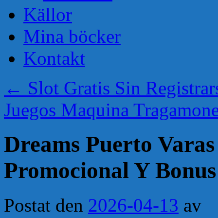
Källor
Mina böcker
Kontakt
←
Slot Gratis Sin Registrar
Juegos Maquina Tragamon
Dreams Puerto Varas
Promocional Y Bonus
Postat den
2026-04-13
av