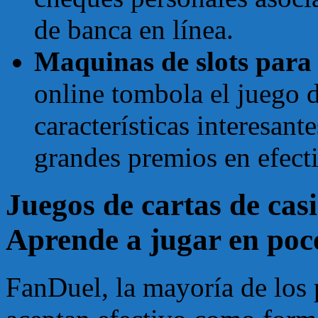
de banca en línea.
Maquinas de slots para 
online tombola el juego 
características interesant
grandes premios en efect
Juegos de cartas de cas
Aprende a jugar en poc
FanDuel, la mayoría de los 