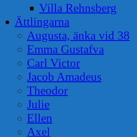
Villa Rehnsberg
Ättlingarna
Augusta, änka vid 38
Emma Gustafva
Carl Victor
Jacob Amadeus
Theodor
Julie
Ellen
Axel