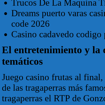
Trucos De La Maquina 
Dreams puerto varas cas
code 2026
Casino cadavedo codigo 
El entretenimiento y la 
temáticos
Juego casino frutas al final
de las tragaperras más famo
tragaperras el RTP de Gonz