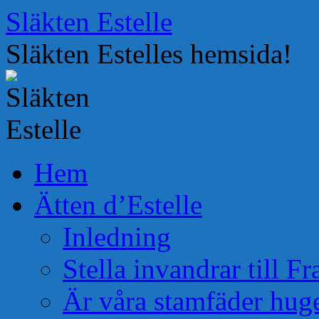
Hoppa
Släkten Estelle
till
innehåll
Släkten Estelles hemsida!
Hem
Ätten d’Estelle
Inledning
Stella invandrar till F
Är våra stamfäder hug