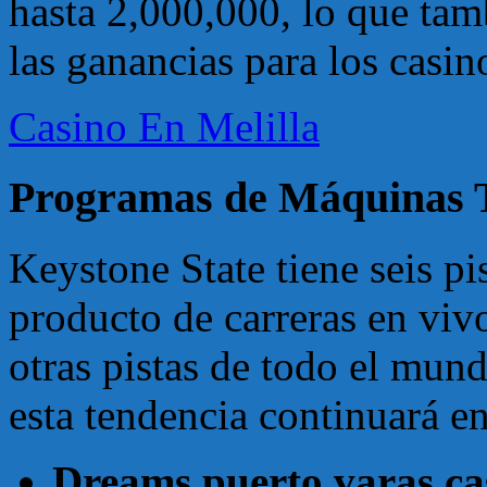
hasta 2,000,000, lo que ta
las ganancias para los casin
Casino En Melilla
Programas de Máquinas 
Keystone State tiene seis pi
producto de carreras en viv
otras pistas de todo el mun
esta tendencia continuará en
Dreams puerto varas ca