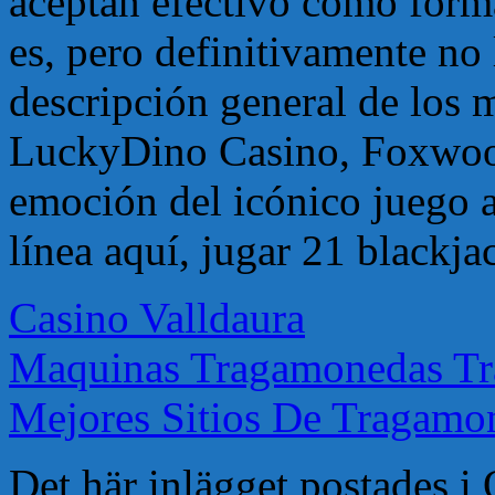
aceptan efectivo como forma
es, pero definitivamente no
descripción general de los
LuckyDino Casino, Foxwood
emoción del icónico juego a
línea aquí, jugar 21 blackja
Casino Valldaura
Maquinas Tragamonedas Tra
Mejores Sitios De Tragam
Det här inlägget postades 