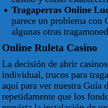
Tragaperras Online Lu
parece un problema con 
algunas otras tragamoned
Online Ruleta Casino
La decisión de abrir casino
individual, trucos para tra
aquí para ver nuestra Guía 
repetidamente que los fondo
prevista la instalación de u