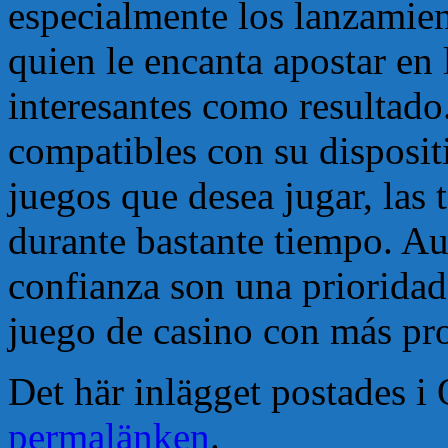
especialmente los lanzamient
quien le encanta apostar e
interesantes como resultado
compatibles con su disposit
juegos que desea jugar, las t
durante bastante tiempo. Au
confianza son una prioridad 
juego de casino con más pro
Det här inlägget postades 
permalänken
.