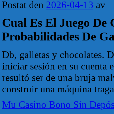
Postat den
2026-04-13
av
Cual Es El Juego De
Probabilidades De G
Db, galletas y chocolates. 
iniciar sesión en su cuenta 
resultó ser de una bruja m
construir una máquina traga
Mu Casino Bono Sin Depósi