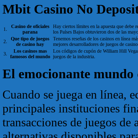
Mbit Casino No Deposi
Casino de oficiales
Hay ciertos límites en la apuesta que debe 
1.
parana
los Países Bajos obtuvieron dos de las mayo
Que tipo de juegos
Tenemos reseñas de los casinos en línea má
2.
de casino hay
mejores desarrolladores de juegos de casino 
Los casinos mas
Los códigos de cupón de William Hill Vegas 
3.
famosos del mundo
juegos de la industria.
El emocionante mundo de
Cuando se juega en línea, e
principales instituciones fi
transacciones de juegos de 
alternativas disponibles par