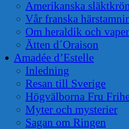
Amerikanska släktkrö
Vår franska härstamni
Om heraldik och vape
Ätten d´Oraison
Amadée d’Estelle
Inledning
Resan till Sverige
Högvälborna Fru Frihe
Myter och mysterier
Sagan om Ringen