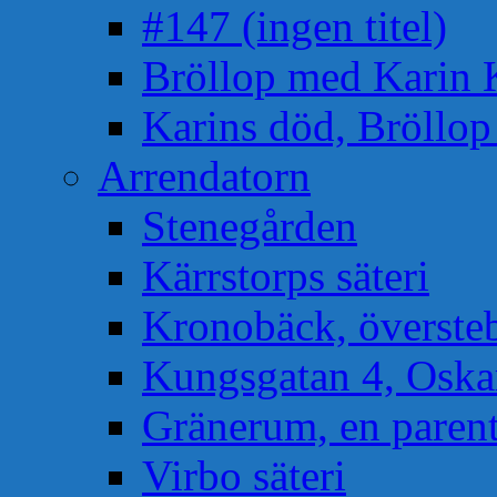
#147 (ingen titel)
Bröllop med Karin 
Karins död, Bröllo
Arrendatorn
Stenegården
Kärrstorps säteri
Kronobäck, översteb
Kungsgatan 4, Osk
Gränerum, en paren
Virbo säteri