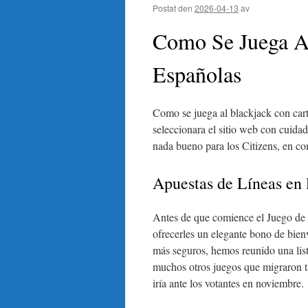
Postat den
2026-04-13
av
Como Se Juega Al
Españolas
Como se juega al blackjack con cart
seleccionara el sitio web con cuid
nada bueno para los Citizens, en c
Apuestas de Líneas en 
Antes de que comience el Juego de 
ofrecerles un elegante bono de bien
más seguros, hemos reunido una lis
muchos otros juegos que migraron tam
iría ante los votantes en noviembre.