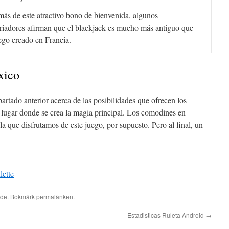
ás de este atractivo bono de bienvenida, algunos
oriadores afirman que el blackjack es mucho más antiguo que
uego creado en Francia.
xico
rtado anterior acerca de las posibilidades que ofrecen los
n lugar donde se crea la magia principal. Los comodines en
la que disfrutamos de este juego, por supuesto. Pero al final, un
lette
rade. Bokmärk
permalänken
.
Estadisticas Ruleta Android
→