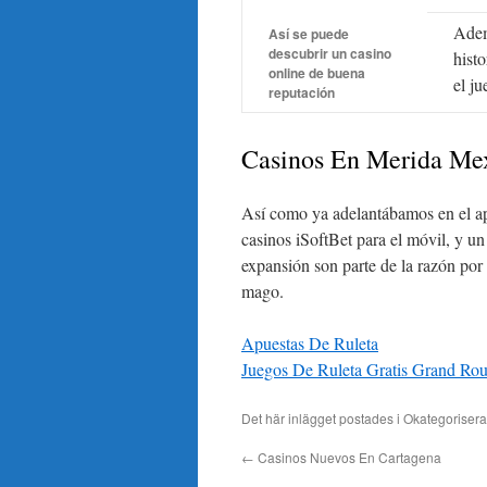
Adem
Así se puede
descubrir un casino
hist
online de buena
el j
reputación
Casinos En Merida Me
Así como ya adelantábamos en el apa
casinos iSoftBet para el móvil, y u
expansión son parte de la razón por 
mago.
Apuestas De Ruleta
Juegos De Ruleta Gratis Grand Rou
Det här inlägget postades i Okategorise
←
Casinos Nuevos En Cartagena