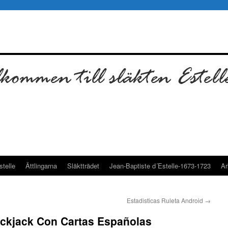
telle
Ättlingarna
Släktträdet
Jean-Baptiste d´Estelle-1673-1723
Ar
Estadisticas Ruleta Android
→
ckjack Con Cartas Españolas