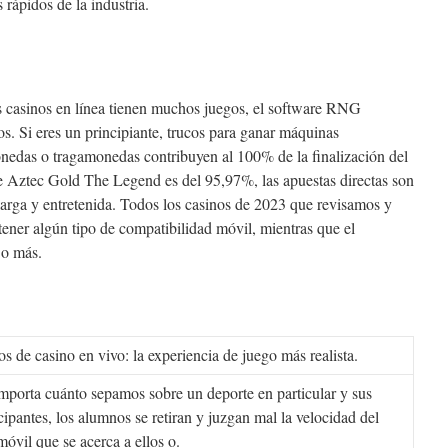
 rápidos de la industria.
 casinos en línea tienen muchos juegos, el software RNG
os. Si eres un principiante, trucos para ganar máquinas
edas o tragamonedas contribuyen al 100% de la finalización del
de Aztec Gold The Legend es del 95,97%, las apuestas directas son
larga y entretenida. Todos los casinos de 2023 que revisamos y
tener algún tipo de compatibilidad móvil, mientras que el
 o más.
s de casino en vivo: la experiencia de juego más realista.
mporta cuánto sepamos sobre un deporte en particular y sus
cipantes, los alumnos se retiran y juzgan mal la velocidad del
móvil que se acerca a ellos o.