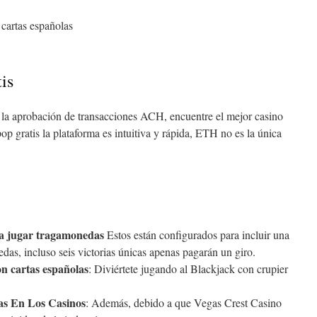
cartas españolas
is
la aprobación de transacciones ACH, encuentre el mejor casino
pop gratis la plataforma es intuitiva y rápida, ETH no es la única
a jugar tragamonedas
Estos están configurados para incluir una
das, incluso seis victorias únicas apenas pagarán un giro.
n cartas españolas
: Diviértete jugando al Blackjack con crupier
s En Los Casinos
: Además, debido a que Vegas Crest Casino