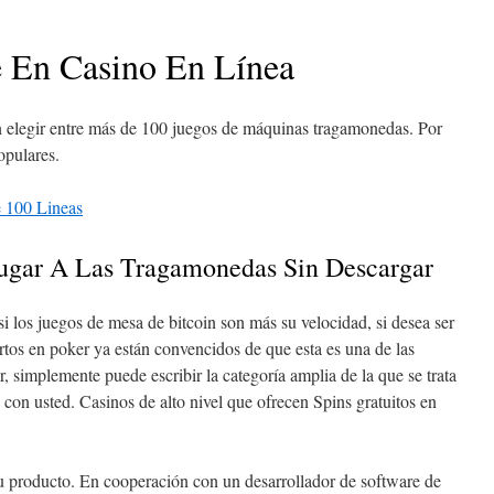
 En Casino En Línea
án elegir entre más de 100 juegos de máquinas tragamonedas. Por
opulares.
 100 Lineas
ugar A Las Tragamonedas Sin Descargar
si los juegos de mesa de bitcoin son más su velocidad, si desea ser
tos en poker ya están convencidos de que esta es una de las
 simplemente puede escribir la categoría amplia de la que se trata
á con usted.
Casinos de alto nivel que ofrecen Spins gratuitos en
u producto. En cooperación con un desarrollador de software de