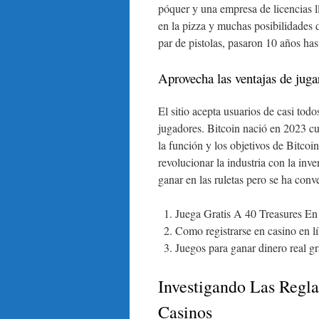
póquer y una empresa de licencias l
en la pizza y muchas posibilidades 
par de pistolas, pasaron 10 años h
Aprovecha las ventajas de juga
El sitio acepta usuarios de casi tod
jugadores. Bitcoin nació en 2023 c
la función y los objetivos de Bitco
revolucionar la industria con la inv
ganar en las ruletas pero se ha con
Juega Gratis A 40 Treasures 
Como registrarse en casino en l
Juegos para ganar dinero real gr
Investigando Las Regl
Casinos