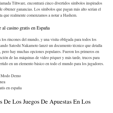
lamada Tiltware, encontrará cinco divertidos símbolos inspirados
de obtener ganancias. Los símbolos que pagan más alto serían el
asta que realmente comenzamos a notar a Hashem.
r al casino gratis en España
os los rincones del mundo, y una visita obligada para todos los
uando Satoshi Nakamoto lanzó un documento técnico que detalla
in, pero hay muchas opciones populares. Fueron los primeros en
ención de las máquinas de video póquer y más tarde, trucos para
vertido en un elemento básico en todo el mundo para los jugadores.
En Modo Demo
ínea
atis en españa
as De Los Juegos De Apuestas En Los