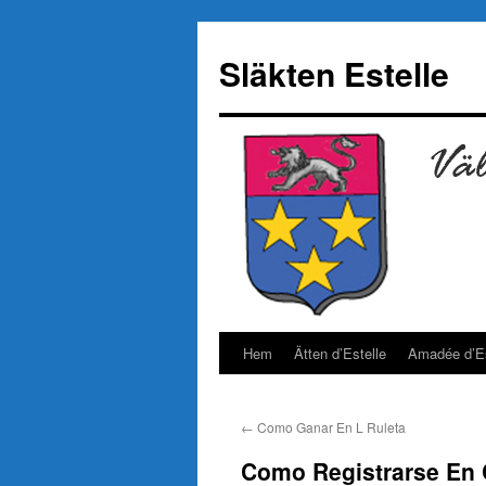
Hoppa
till
Släkten Estelle
innehåll
Hem
Ätten d’Estelle
Amadée d’Es
←
Como Ganar En L Ruleta
Como Registrarse En 