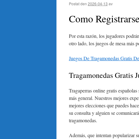
Postat den
2026-04-13
av
Como Registrarse
Por esta razón, los jugadores podr
otro lado, los juegos de mesa más p
Juegos De Tragamonedas Gratis De
Tragamonedas Gratis J
Tragaperras online gratis españolas 
más general. Nuestros mejores exper
mejores elecciones que puedes hacer,
su consulta y alguien se comunicar
tragamonedas.
Además, que intentan popularizar s