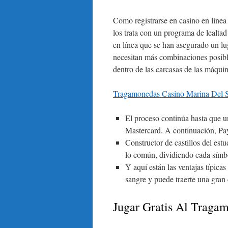
Como registrarse en casino en línea
los trata con un programa de lealtad
en línea que se han asegurado un lu
necesitan más combinaciones posibl
dentro de las carcasas de las máquin
Tragamonedas Casino Marina Del 
El proceso continúa hasta que u
Mastercard. A continuación, Pa
Constructor de castillos del est
lo común, dividiendo cada símbo
Y aquí están las ventajas típica
sangre y puede traerte una gran 
Jugar Gratis Al Traga