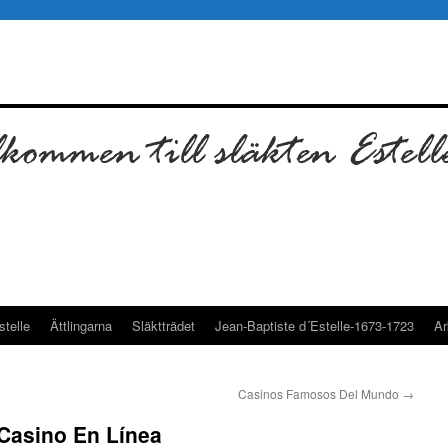
telle
Ättlingarna
Släktträdet
Jean-Baptiste d´Estelle-1673-1723
Ar
Casinos Famosos Del Mundo
→
Casino En Línea