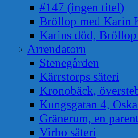
#147 (ingen titel)
Bröllop med Karin 
Karins död, Bröllo
Arrendatorn
Stenegården
Kärrstorps säteri
Kronobäck, översteb
Kungsgatan 4, Osk
Gränerum, en paren
Virbo säteri