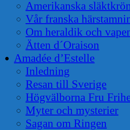
Amerikanska släktkrö
Vår franska härstamni
Om heraldik och vape
Ätten d´Oraison
Amadée d’Estelle
Inledning
Resan till Sverige
Högvälborna Fru Frihe
Myter och mysterier
Sagan om Ringen