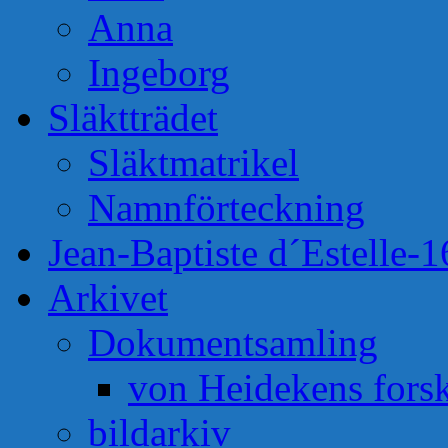
Anna
Ingeborg
Släktträdet
Släktmatrikel
Namnförteckning
Jean-Baptiste d´Estelle-
Arkivet
Dokumentsamling
von Heidekens fors
bildarkiv