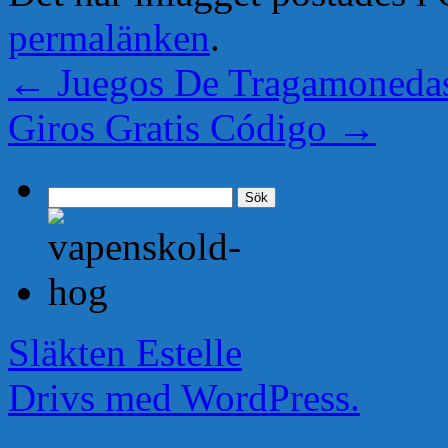
permalänken
.
←
Juegos De Tragamoneda
Giros Gratis Código
→
Sök
efter:
Släkten Estelle
Drivs med WordPress.