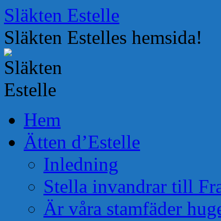
Hoppa
Släkten Estelle
till
innehåll
Släkten Estelles hemsida!
Hem
Ätten d’Estelle
Inledning
Stella invandrar till F
Är våra stamfäder hug