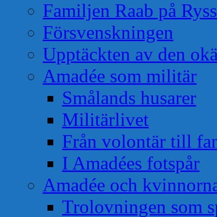
Familjen Raab på Rys
Försvenskningen
Upptäckten av den okä
Amadée som militär
Smålands husarer
Militärlivet
Från volontär till f
I Amadées fotspår
Amadée och kvinnorn
Trolovningen som s