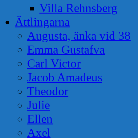
Villa Rehnsberg
Ättlingarna
Augusta, änka vid 38
Emma Gustafva
Carl Victor
Jacob Amadeus
Theodor
Julie
Ellen
Axel