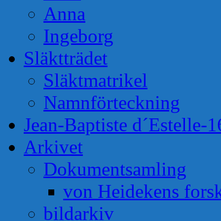
Anna
Ingeborg
Släktträdet
Släktmatrikel
Namnförteckning
Jean-Baptiste d´Estelle-
Arkivet
Dokumentsamling
von Heidekens fors
bildarkiv