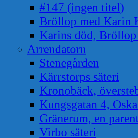
#147 (ingen titel)
Bröllop med Karin 
Karins död, Bröllo
Arrendatorn
Stenegården
Kärrstorps säteri
Kronobäck, översteb
Kungsgatan 4, Osk
Gränerum, en paren
Virbo säteri