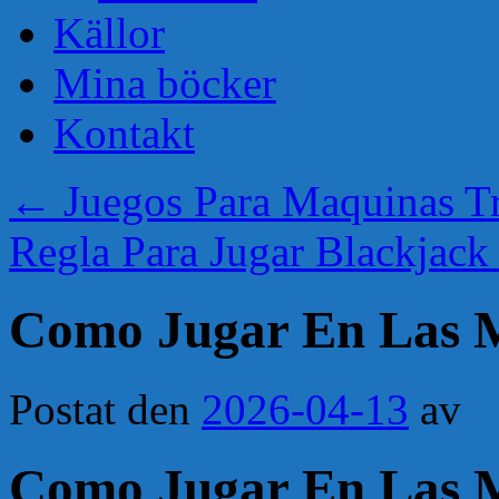
Källor
Mina böcker
Kontakt
←
Juegos Para Maquinas T
Regla Para Jugar Blackjac
Como Jugar En Las 
Postat den
2026-04-13
av
Como Jugar En Las 