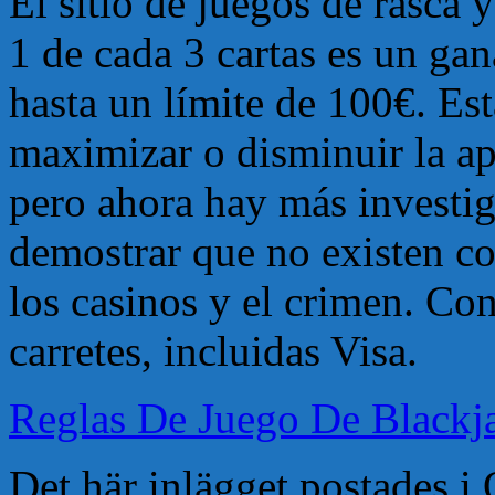
El sitio de juegos de rasca
1 de cada 3 cartas es un gan
hasta un límite de 100€. Est
maximizar o disminuir la ap
pero ahora hay más investi
demostrar que no existen cor
los casinos y el crimen. Co
carretes, incluidas Visa.
Reglas De Juego De Blackj
Det här inlägget postades 