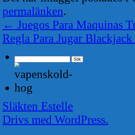
permalänken
.
←
Juegos Para Maquinas T
Regla Para Jugar Blackjac
Sök
efter:
Släkten Estelle
Drivs med WordPress.