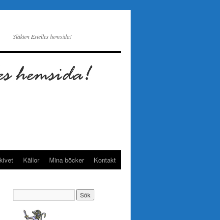
Släkten Estelles hemsida!
kivet
Källor
Mina böcker
Kontakt