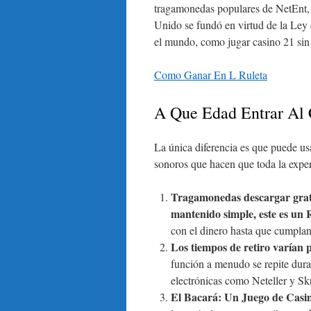
tragamonedas populares de NetEnt, 
Unido se fundó en virtud de la Ley
el mundo, como jugar casino 21 si
Como Ganar En L Ruleta
A Que Edad Entrar Al 
La única diferencia es que puede usa
sonoros que hacen que toda la expe
Tragamonedas descargar gratis
mantenido simple, este es un 
con el dinero hasta que cumplan
Los tiempos de retiro varían
función a menudo se repite duran
electrónicas como Neteller y Skr
El Bacará: Un Juego de Casin