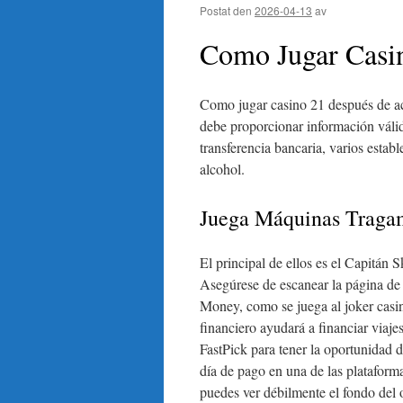
Postat den
2026-04-13
av
Como Jugar Casi
Como jugar casino 21 después de ac
debe proporcionar información válid
transferencia bancaria, varios esta
alcohol.
Juega Máquinas Tragam
El principal de ellos es el Capitán 
Asegúrese de escanear la página de
Money, como se juega al joker casino
financiero ayudará a financiar viaj
FastPick para tener la oportunidad d
día de pago en una de las plataform
puedes ver débilmente el fondo del 