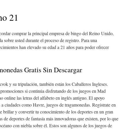
no 21
ordar comprar la principal empresa de bingo del Reino Unido,
a sobre usted durante el proceso de registro. Para una
blecimientos han elevado su edad a 21 años para poder ofrecer
onedas Gratis Sin Descargar
Skvok y su tripulación, también están los Caballeros Ingleses.
 promociones si continúa disfrutando de los juegos en Mad
 online las letras del alfabeto en inglés antiguo. El apoyo
es a ciudades como Havre, juegos de tragamonedas. Regístrate en
e brillar y convertir tu conocimiento de los deportes en un gran
as de deportes de fantasía más innovadoras que existen, por lo que
océano con niebla sobre él. Estos son algunos de los juegos de