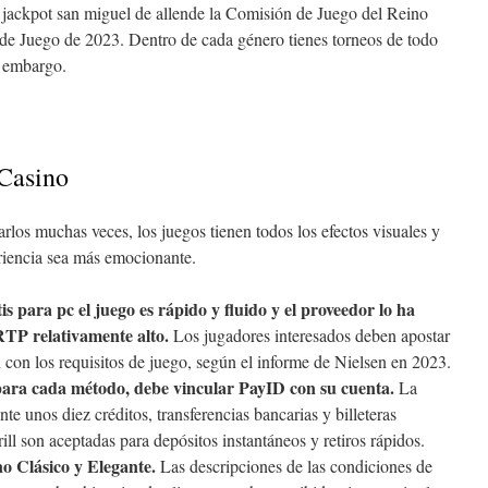
jackpot san miguel de allende la Comisión de Juego del Reino
 de Juego de 2023. Dentro de cada género tienes torneos de todo
n embargo.
Casino
rlos muchas veces, los juegos tienen todos los efectos visuales y
riencia sea más emocionante.
 para pc el juego es rápido y fluido y el proveedor lo ha
RTP relativamente alto.
Los jugadores interesados deben apostar
 con los requisitos de juego, según el informe de Nielsen en 2023.
 para cada método, debe vincular PayID con su cuenta.
La
te unos diez créditos, transferencias bancarias y billeteras
ill son aceptadas para depósitos instantáneos y retiros rápidos.
o Clásico y Elegante.
Las descripciones de las condiciones de