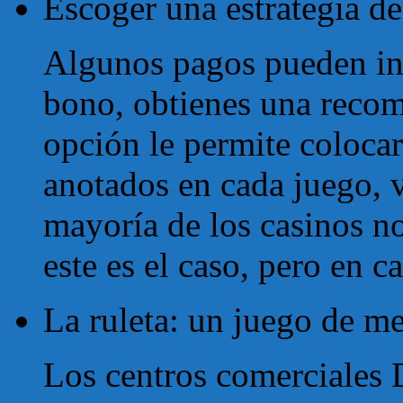
Escoger una estrategia de
Algunos pagos pueden inc
bono, obtienes una reco
opción le permite colocar
anotados en cada juego, v
mayoría de los casinos n
este es el caso, pero en c
La ruleta: un juego de m
Los centros comerciales 