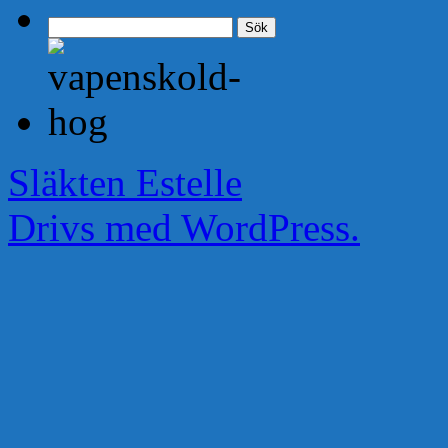
Sök
efter:
Släkten Estelle
Drivs med WordPress.