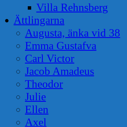
Villa Rehnsberg
Ättlingarna
Augusta, änka vid 38
Emma Gustafva
Carl Victor
Jacob Amadeus
Theodor
Julie
Ellen
Axel