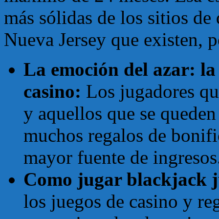
más sólidas de los sitios de
Nueva Jersey que existen, 
La emoción del azar: la 
casino:
Los jugadores que
y aquellos que se queden
muchos regalos de bonifi
mayor fuente de ingresos
Como jugar blackjack j
los juegos de casino y re