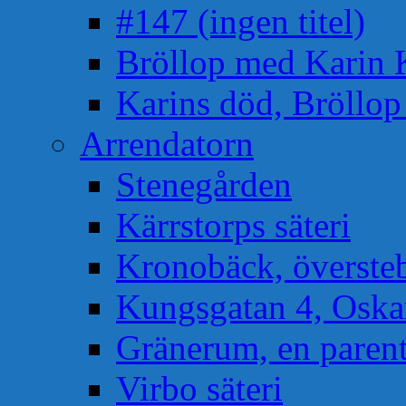
#147 (ingen titel)
Bröllop med Karin 
Karins död, Bröllo
Arrendatorn
Stenegården
Kärrstorps säteri
Kronobäck, översteb
Kungsgatan 4, Osk
Gränerum, en paren
Virbo säteri