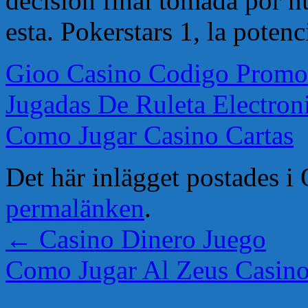
decisión final tomada por n
esta. Pokerstars 1, la poten
Gioo Casino Codigo Promo
Jugadas De Ruleta Electron
Como Jugar Casino Cartas
Det här inlägget postades 
permalänken
.
←
Casino Dinero Juego
Como Jugar Al Zeus Casin