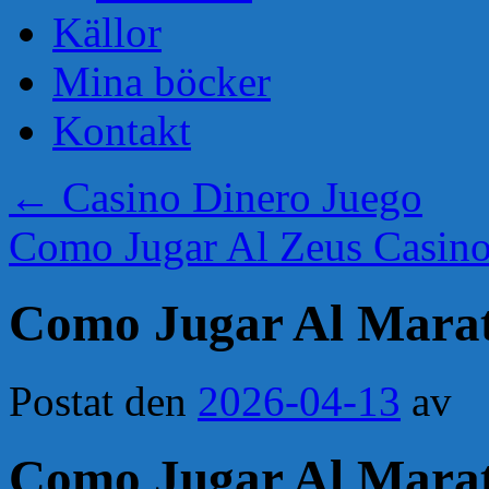
Källor
Mina böcker
Kontakt
←
Casino Dinero Juego
Como Jugar Al Zeus Casin
Como Jugar Al Mara
Postat den
2026-04-13
av
Como Jugar Al Mara