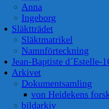
Anna
Ingeborg
Släktträdet
Släktmatrikel
Namnförteckning
Jean-Baptiste d´Estelle-
Arkivet
Dokumentsamling
von Heidekens fors
bildarkiv