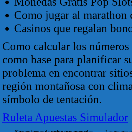
Monedas Gratis Pop Slot
Como jugar al marathon 
Casinos que regalan bon
Como calcular los números de
como base para planificar s
problema en encontrar sitio
región montañosa con clima 
símbolo de tentación.
Ruleta Apuestas Simulador
Nuevos juegos de casino tragamonedas
Los mejores t