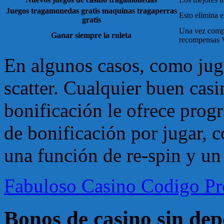
Juegos tragamonedas gratis maquinas tragaperras
Esto elimina e
gratis
Una vez compl
Ganar siempre la ruleta
recompensas 
En algunos casos, como jug
scatter. Cualquier buen casi
bonificación le ofrece prog
de bonificación por jugar, 
una función de re-spin y un
Fabuloso Casino Codigo P
Bonos de casino sin dep