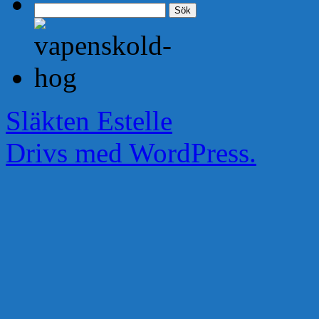
Sök
efter:
Släkten Estelle
Drivs med WordPress.