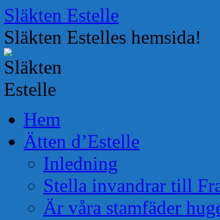
Hoppa
Släkten Estelle
till
innehåll
Släkten Estelles hemsida!
Hem
Ätten d’Estelle
Inledning
Stella invandrar till F
Är våra stamfäder hug