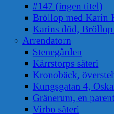
#147 (ingen titel)
Bröllop med Karin 
Karins död, Bröllo
Arrendatorn
Stenegården
Kärrstorps säteri
Kronobäck, översteb
Kungsgatan 4, Osk
Gränerum, en paren
Virbo säteri