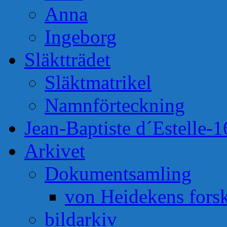
Anna
Ingeborg
Släktträdet
Släktmatrikel
Namnförteckning
Jean-Baptiste d´Estelle-
Arkivet
Dokumentsamling
von Heidekens fors
bildarkiv