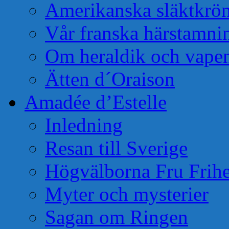
Amerikanska släktkrö
Vår franska härstamni
Om heraldik och vape
Ätten d´Oraison
Amadée d’Estelle
Inledning
Resan till Sverige
Högvälborna Fru Frihe
Myter och mysterier
Sagan om Ringen