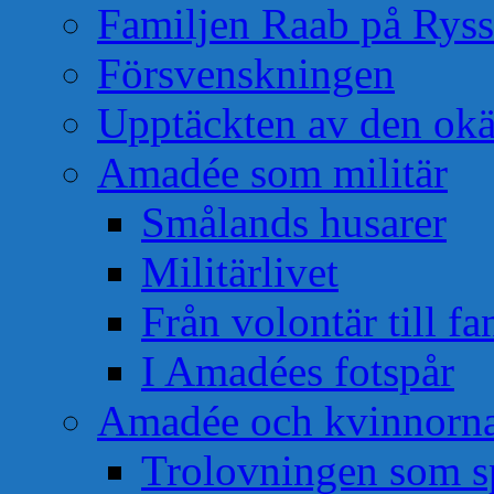
Familjen Raab på Rys
Försvenskningen
Upptäckten av den okä
Amadée som militär
Smålands husarer
Militärlivet
Från volontär till f
I Amadées fotspår
Amadée och kvinnorn
Trolovningen som s