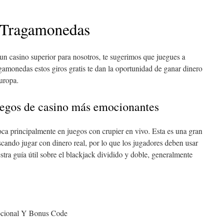
 Tragamonedas
n casino superior para nosotros, te sugerimos que juegues a
amonedas estos giros gratis te dan la oportunidad de ganar dinero
Europa.
juegos de casino más emocionantes
ca principalmente en juegos con crupier en vivo. Esta es una gran
scando jugar con dinero real, por lo que los jugadores deben usar
tra guía útil sobre el blackjack dividido y doble, generalmente
ocional Y Bonus Code