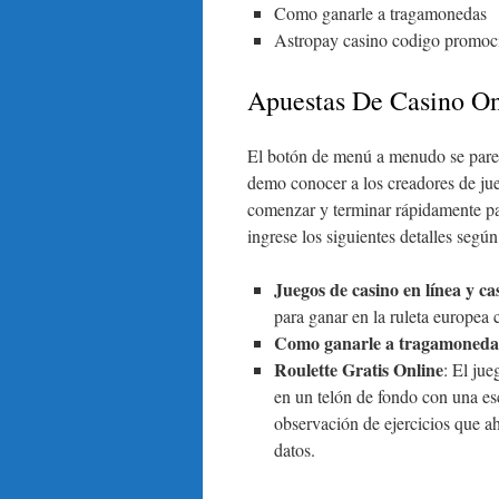
Como ganarle a tragamonedas
Astropay casino codigo promoc
Apuestas De Casino On
El botón de menú a menudo se parec
demo conocer a los creadores de jueg
comenzar y terminar rápidamente par
ingrese los siguientes detalles según 
Juegos de casino en línea y ca
para ganar en la ruleta europea 
Como ganarle a tragamoneda
Roulette Gratis Online
: El jue
en un telón de fondo con una e
observación de ejercicios que a
datos.