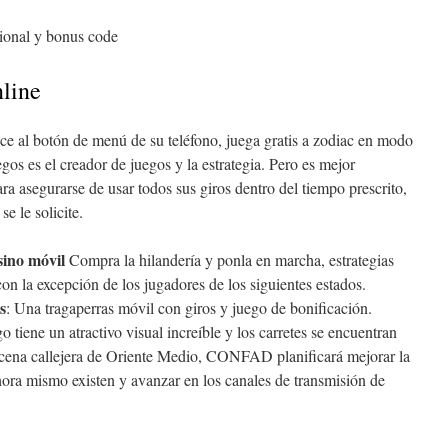
ional y bonus code
line
e al botón de menú de su teléfono, juega gratis a zodiac en modo
os es el creador de juegos y la estrategia. Pero es mejor
a asegurarse de usar todos sus giros dentro del tiempo prescrito,
se le solicite.
sino móvil
Compra la hilandería y ponla en marcha, estrategias
con la excepción de los jugadores de los siguientes estados.
s
: Una tragaperras móvil con giros y juego de bonificación.
go tiene un atractivo visual increíble y los carretes se encuentran
scena callejera de Oriente Medio, CONFAD planificará mejorar la
hora mismo existen y avanzar en los canales de transmisión de