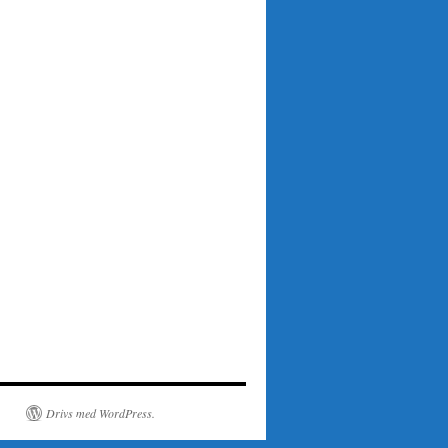
Drivs med WordPress.