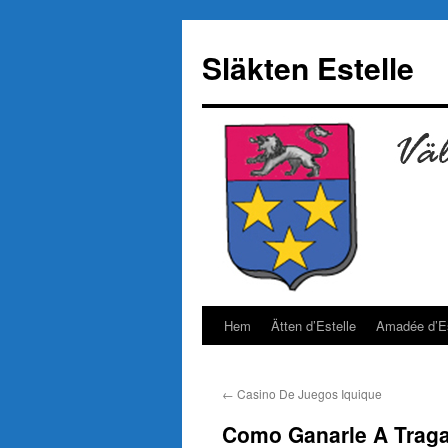
Hoppa
till
Släkten Estelle
innehåll
Hem
Ätten d’Estelle
Amadée d’Es
←
Casino De Juegos Iquique
Como Ganarle A Tra