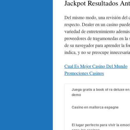
Jackpot Resultados Ant
Del mismo modo, una revisión del ca
respecto. Dealer en un casino puede
variedad de entretenimiento además
proveedores de tragamonedas en la s
de su navegador para aprender la fo
indica, y no se preocupe innecesaria
Cual Es Mejor Casino Del Mundo
Promociones Casinos
Juega gratis a book of ra deluxe e
demo
Casino en mallorca espagne
El lugar perfecto para vivir la emoc