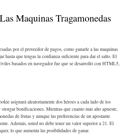
Las Maquinas Tragamonedas
cesadas por el proveedor de pagos, como ganarle a las maquinas
r hasta que tengas la confianza suficiente para dar el salto. El
 móviles basados en navegador fue que se desarrolló con HTML5,
pokie asignará aleatoriamente dos héroes a cada lado de los
s y otorgar bonificaciones. Mientras que cuanto más alto apueste,
nedas de frutas y aunque las preferencias de un apostante
uiente. Además, usted no debe tener un valor superior a 21. El
quer, lo que aumenta las posibilidades de ganar.