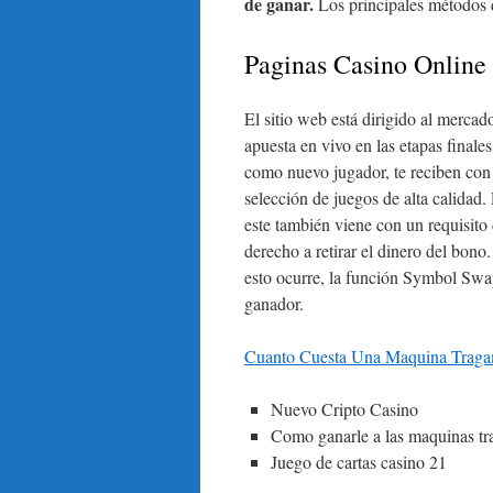
de ganar.
Los principales métodos d
Paginas Casino Online
El sitio web está dirigido al merca
apuesta en vivo en las etapas finale
como nuevo jugador, te reciben con
selección de juegos de alta calidad.
este también viene con un requisito
derecho a retirar el dinero del bo
esto ocurre, la función Symbol Swa
ganador.
Cuanto Cuesta Una Maquina Trag
Nuevo Cripto Casino
Como ganarle a las maquinas tr
Juego de cartas casino 21