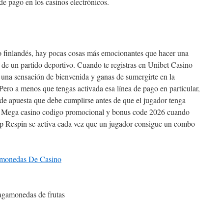
e pago en los casinos electrónicos.
do finlandés, hay pocas cosas más emocionantes que hacer una
s de un partido deportivo. Cuando te registras en Unibet Casino
 una sensación de bienvenida y ganas de sumergirte en la
 Pero a menos que tengas activada esa línea de pago en particular,
 de apuesta que debe cumplirse antes de que el jugador tenga
no. Mega casino codigo promocional y bonus code 2026 cuando
p Respin se activa cada vez que un jugador consigue un combo
amonedas De Casino
agamonedas de frutas