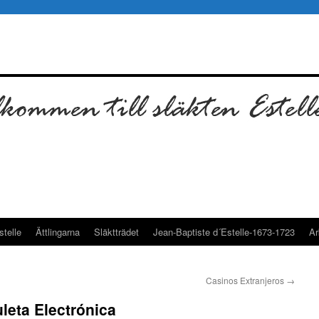
telle
Ättlingarna
Släktträdet
Jean-Baptiste d´Estelle-1673-1723
Ar
Casinos Extranjeros
→
leta Electrónica