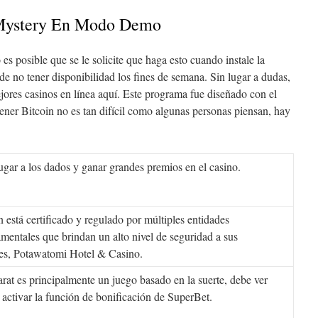
 Mystery En Modo Demo
es posible que se le solicite que haga esto cuando instale la
de no tener disponibilidad los fines de semana. Sin lugar a dudas,
ejores casinos en línea aquí. Este programa fue diseñado con el
tener Bitcoin no es tan difícil como algunas personas piensan, hay
gar a los dados y ganar grandes premios en el casino.
 está certificado y regulado por múltiples entidades
mentales que brindan un alto nivel de seguridad a sus
es, Potawatomi Hotel & Casino.
arat es principalmente un juego basado en la suerte, debe ver
 activar la función de bonificación de SuperBet.