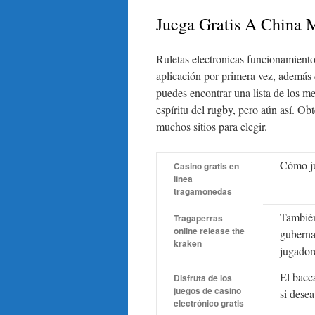
Juega Gratis A China
Ruletas electronicas funcionamiento 
aplicación por primera vez, además 
puedes encontrar una lista de los m
espíritu del rugby, pero aún así. Ob
muchos sitios para elegir.
Cómo ju
Casino gratis en
linea
tragamonedas
También
Tragaperras
online release the
guberna
kraken
jugador
El bacc
Disfruta de los
juegos de casino
si desea
electrónico gratis