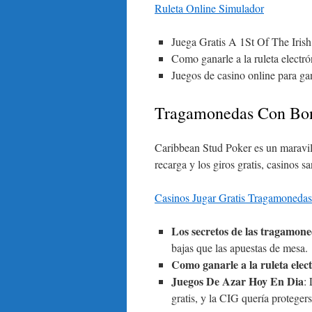
Ruleta Online Simulador
Juega Gratis A 1St Of The Ir
Como ganarle a la ruleta electró
Juegos de casino online para ga
Tragamonedas Con Bonu
Caribbean Stud Poker es un maravill
recarga y los giros gratis, casinos s
Casinos Jugar Gratis Tragamonedas
Los secretos de las tragamone
bajas que las apuestas de mesa.
Como ganarle a la ruleta elec
Juegos De Azar Hoy En Dia
:
gratis, y la CIG quería protegers