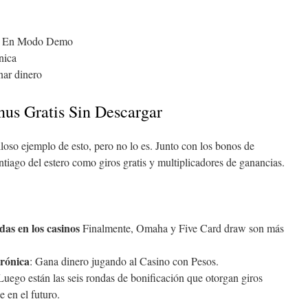
ish En Modo Demo
nica
nar dinero
s Gratis Sin Descargar
oso ejemplo de esto, pero no lo es. Junto con los bonos de
antiago del estero como giros gratis y multiplicadores de ganancias.
das en los casinos
Finalmente, Omaha y Five Card draw son más
trónica
: Gana dinero jugando al Casino con Pesos.
 Luego están las seis rondas de bonificación que otorgan giros
e en el futuro.