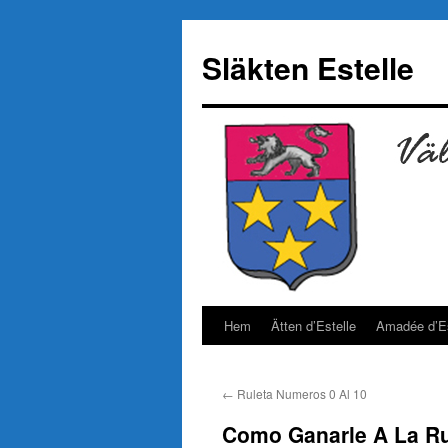
Hoppa
till
Släkten Estelle
innehåll
Hem
Ätten d’Estelle
Amadée d’Es
←
Ruleta Numeros 0 Al 10
Como Ganarle A La Ru