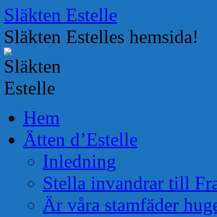
Hoppa
Släkten Estelle
till
innehåll
Släkten Estelles hemsida!
Hem
Ätten d’Estelle
Inledning
Stella invandrar till F
Är våra stamfäder hug