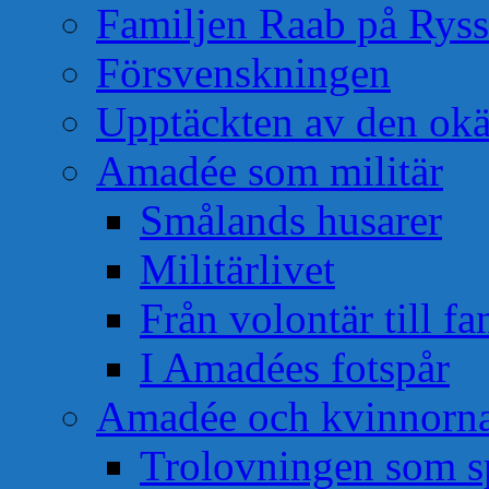
Familjen Raab på Rys
Försvenskningen
Upptäckten av den okä
Amadée som militär
Smålands husarer
Militärlivet
Från volontär till f
I Amadées fotspår
Amadée och kvinnorn
Trolovningen som s