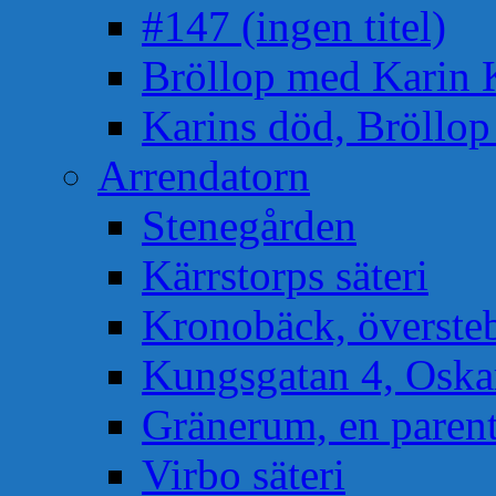
#147 (ingen titel)
Bröllop med Karin 
Karins död, Bröllo
Arrendatorn
Stenegården
Kärrstorps säteri
Kronobäck, översteb
Kungsgatan 4, Osk
Gränerum, en paren
Virbo säteri