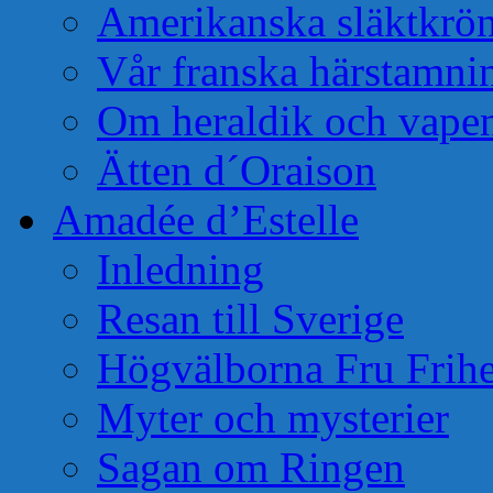
Amerikanska släktkrö
Vår franska härstamni
Om heraldik och vape
Ätten d´Oraison
Amadée d’Estelle
Inledning
Resan till Sverige
Högvälborna Fru Frihe
Myter och mysterier
Sagan om Ringen