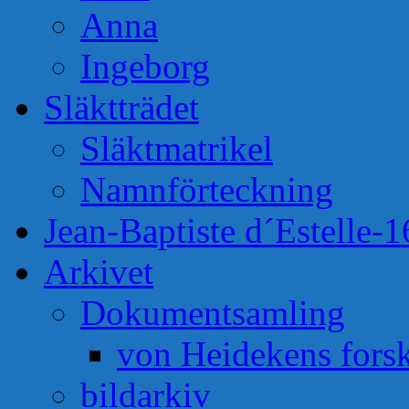
Anna
Ingeborg
Släktträdet
Släktmatrikel
Namnförteckning
Jean-Baptiste d´Estelle-
Arkivet
Dokumentsamling
von Heidekens fors
bildarkiv