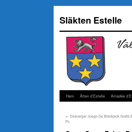
Hoppa
till
Släkten Estelle
innehåll
Hem
Ätten d’Estelle
Amadée d’Es
←
Descargar Juego De Blackjack Gratis 
Pc