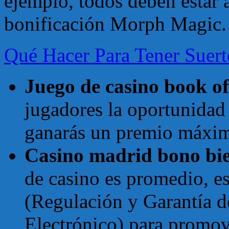
ejemplo, todos deben estar a
bonificación Morph Magic.
Qué Hacer Para Tener Suer
Juego de casino book of
jugadores la oportunidad d
ganarás un premio máximo
Casino madrid bono bi
de casino es promedio, 
(Regulación y Garantía 
Electrónico) para promov