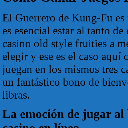
El Guerrero de Kung-Fu es 
es esencial estar al tanto d
casino old style fruities a
elegir y ese es el caso aquí
juegan en los mismos tres c
un fantástico bono de bienv
libras.
La emoción de jugar al 
casino en línea