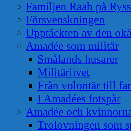
Familjen Raab på Rys
Försvenskningen
Upptäckten av den okä
Amadée som militär
Smålands husarer
Militärlivet
Från volontär till f
I Amadées fotspår
Amadée och kvinnorn
Trolovningen som s