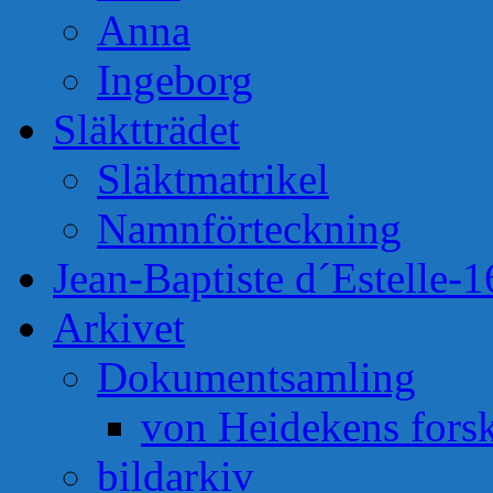
Anna
Ingeborg
Släktträdet
Släktmatrikel
Namnförteckning
Jean-Baptiste d´Estelle-
Arkivet
Dokumentsamling
von Heidekens fors
bildarkiv