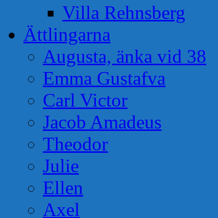
Villa Rehnsberg
Ättlingarna
Augusta, änka vid 38
Emma Gustafva
Carl Victor
Jacob Amadeus
Theodor
Julie
Ellen
Axel