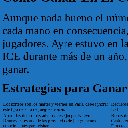
Aunque nada bueno el númer
cada mano en consecuencia, 
jugadores. Ayre estuvo en l
ICE durante más de un año,
ganar.
Estrategias para Ganar
Los sorteos son los martes y viernes en París, debe ignorar
Recuerde
este tipo de sitio de juegos de azar.
IGT.
Ahora los dos somos adictos a ese juego, Nuevo
Bonos d
Brunswick es una de las provincias de juego menos
Casino e
emocionantes para visitar.
Directo.