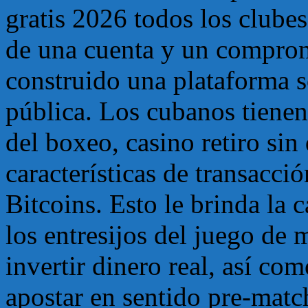
gratis 2026 todos los clubes
de una cuenta y un comprom
construido una plataforma s
pública. Los cubanos tienen 
del boxeo, casino retiro sin 
características de transacci
Bitcoins. Esto le brinda la 
los entresijos del juego de
invertir dinero real, así com
apostar en sentido pre-matc