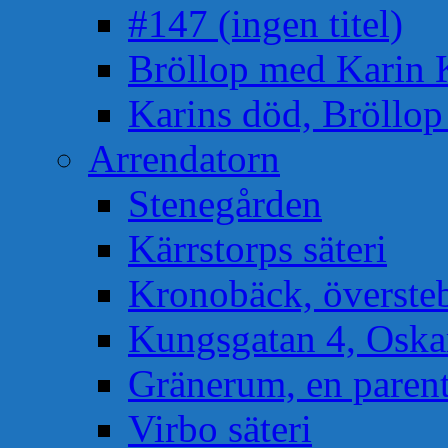
#147 (ingen titel)
Bröllop med Karin 
Karins död, Bröllo
Arrendatorn
Stenegården
Kärrstorps säteri
Kronobäck, översteb
Kungsgatan 4, Osk
Gränerum, en paren
Virbo säteri