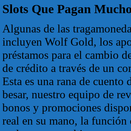
Slots Que Pagan Much
Algunas de las tragamoneda
incluyen Wolf Gold, los apo
préstamos para el cambio de
de crédito a través de un co
Esta es una rana de cuento d
besar, nuestro equipo de re
bonos y promociones dispon
real en su mano, la función