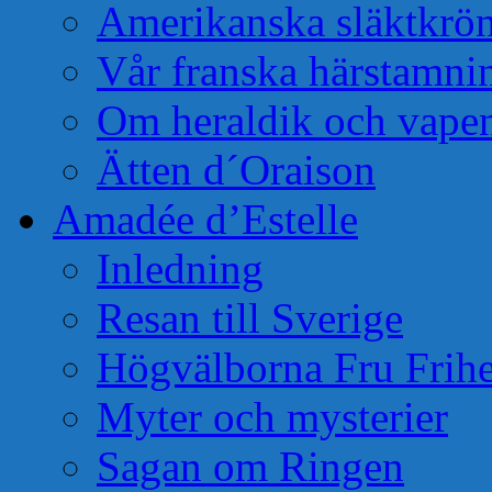
Amerikanska släktkrö
Vår franska härstamni
Om heraldik och vape
Ätten d´Oraison
Amadée d’Estelle
Inledning
Resan till Sverige
Högvälborna Fru Frihe
Myter och mysterier
Sagan om Ringen