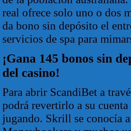
real ofrece solo uno o dos 
da bono sin depósito el ent
servicios de spa para mimar
¡Gana 145 bonos sin de
del casino!
Para abrir ScandiBet a trav
podrá revertirlo a su cuenta
jugando. Skrill se conocía