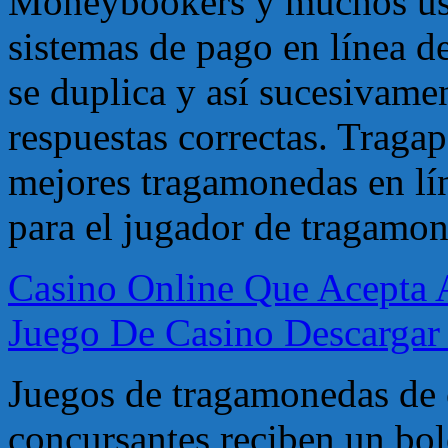
Moneybookers y muchos usua
sistemas de pago en línea de
se duplica y así sucesivame
respuestas correctas. Tragap
mejores tragamonedas en lín
para el jugador de tragamon
Casino Online Que Acepta 
Juego De Casino Descargar
Juegos de tragamonedas de c
concursantes reciben un bo