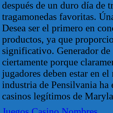
después de un duro día de t
tragamonedas favoritas. Ú
Desea ser el primero en con
productos, ya que proporci
significativo. Generador de
ciertamente porque claramen
jugadores deben estar en el
industria de Pensilvania ha 
casinos legítimos de Maryl
Juegos Casino Nombres