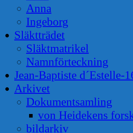
Anna
Ingeborg
Släktträdet
Släktmatrikel
Namnförteckning
Jean-Baptiste d´Estelle-
Arkivet
Dokumentsamling
von Heidekens fors
bildarkiv