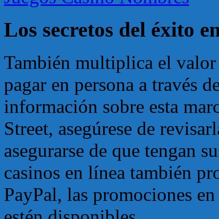
Los secretos del éxito e
También multiplica el valor
pagar en persona a través d
información sobre esta marc
Street, asegúrese de revisarl
asegurarse de que tengan su
casinos en línea también pr
PayPal, las promociones en c
estén disponibles.