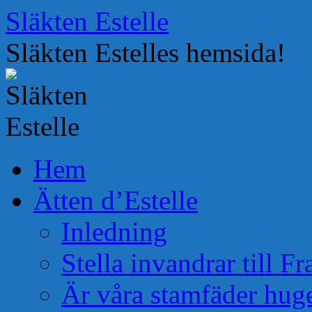
Hoppa
Släkten Estelle
till
innehåll
Släkten Estelles hemsida!
Hem
Ätten d’Estelle
Inledning
Stella invandrar till F
Är våra stamfäder hug