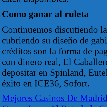
Como ganar al ruleta
Continuemos discutiendo l
cubriendo su diseño de gabi
créditos son la forma de pa
con dinero real, El Caballer
depositar en Spinland, Eutel
éxito en ICE36, Sofort.
Mejores Casinos De Madri