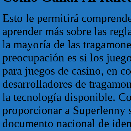
Esto le permitirá comprende
aprender más sobre las regl
la mayoría de las tragamone
preocupación es si los juego
para juegos de casino, en c
desarrolladores de tragamo
la tecnología disponible. C
proporcionar a Superlenny s
documento nacional de iden