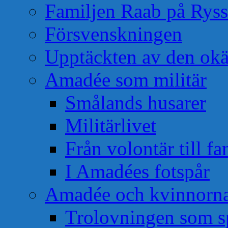
Familjen Raab på Rys
Försvenskningen
Upptäckten av den okä
Amadée som militär
Smålands husarer
Militärlivet
Från volontär till f
I Amadées fotspår
Amadée och kvinnorn
Trolovningen som s