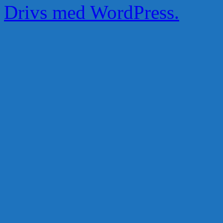
Drivs med WordPress.