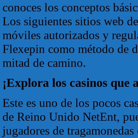
conoces los conceptos bási
Los siguientes sitios web de
móviles autorizados y regu
Flexepin como método de dep
mitad de camino.
¡Explora los casinos que
Este es uno de los pocos ca
de Reino Unido NetEnt, pue
jugadores de tragamonedas e