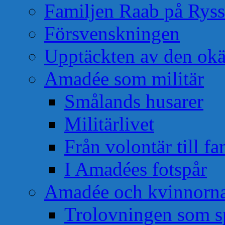
Familjen Raab på Rys
Försvenskningen
Upptäckten av den okä
Amadée som militär
Smålands husarer
Militärlivet
Från volontär till f
I Amadées fotspår
Amadée och kvinnorn
Trolovningen som s