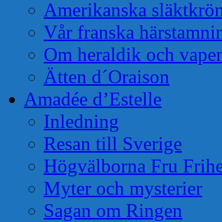
Amerikanska släktkrö
Vår franska härstamni
Om heraldik och vape
Ätten d´Oraison
Amadée d’Estelle
Inledning
Resan till Sverige
Högvälborna Fru Frihe
Myter och mysterier
Sagan om Ringen