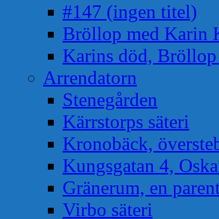
#147 (ingen titel)
Bröllop med Karin 
Karins död, Bröllo
Arrendatorn
Stenegården
Kärrstorps säteri
Kronobäck, översteb
Kungsgatan 4, Osk
Gränerum, en paren
Virbo säteri