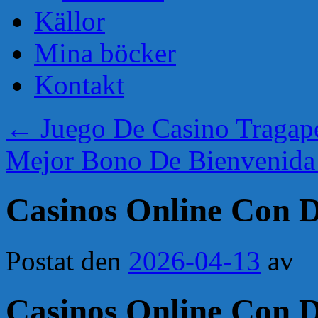
Källor
Mina böcker
Kontakt
←
Juego De Casino Tragape
Mejor Bono De Bienvenida
Casinos Online Con D
Postat den
2026-04-13
av
Casinos Online Con D