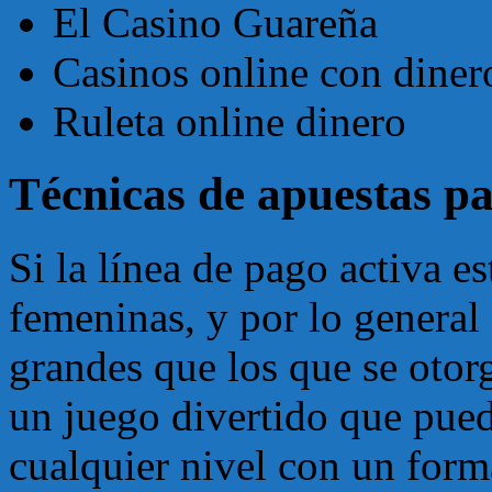
El Casino Guareña
Casinos online con dinero
Ruleta online dinero
Técnicas de apuestas pa
Si la línea de pago activa es
femeninas, y por lo genera
grandes que los que se otorg
un juego divertido que pued
cualquier nivel con un form