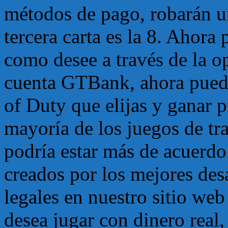
métodos de pago, robarán un
tercera carta es la 8. Ahora
como desee a través de la o
cuenta GTBank, ahora puede
of Duty que elijas y ganar
mayoría de los juegos de t
podría estar más de acuerdo
creados por los mejores des
legales en nuestro sitio we
desea jugar con dinero real,