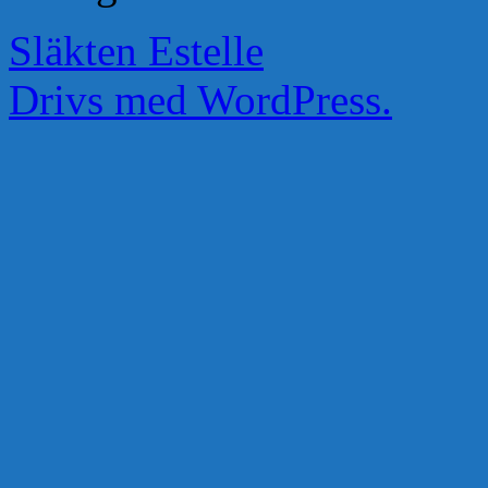
Släkten Estelle
Drivs med WordPress.