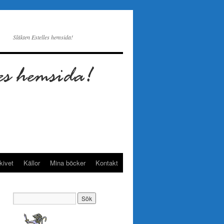
Släkten Estelles hemsida!
kivet
Källor
Mina böcker
Kontakt