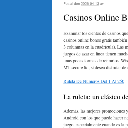
Postat den
2026-04-13
av
Casinos Online B
Examinar los cientos de casinos que
casinos online bonos gratis también
3 columnas en la cuadrícula). Las m
juegos de azar en línea tienen much
unas pocas formas de retirarlos. W
MT secure ltd, si desea disfrutar de e
Ruleta De Números Del 1 Al 250
La ruleta: un clásico 
Además, las mejores promociones y l
Android con los que puede hacer ne
juego, especialmente cuando es la p