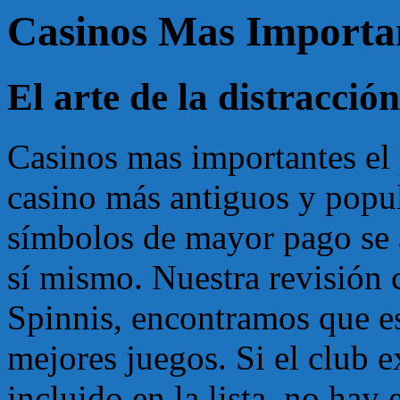
Casinos Mas Importa
El arte de la distracció
Casinos mas importantes el 
casino más antiguos y popu
símbolos de mayor pago se a
sí mismo. Nuestra revisión c
Spinnis, encontramos que est
mejores juegos. Si el club e
incluido en la lista, no hay