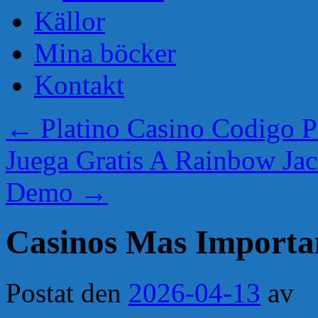
Källor
Mina böcker
Kontakt
←
Platino Casino Codigo 
Juega Gratis A Rainbow Ja
Demo
→
Casinos Mas Importa
Postat den
2026-04-13
av