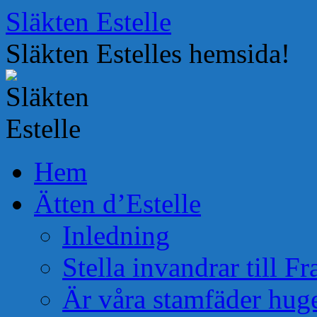
Hoppa
Släkten Estelle
till
innehåll
Släkten Estelles hemsida!
Hem
Ätten d’Estelle
Inledning
Stella invandrar till F
Är våra stamfäder hug