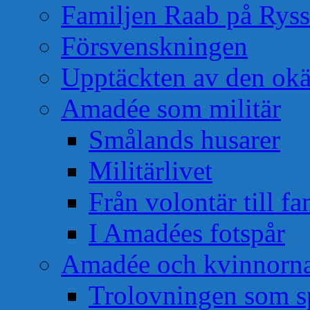
Familjen Raab på Rys
Försvenskningen
Upptäckten av den okä
Amadée som militär
Smålands husarer
Militärlivet
Från volontär till f
I Amadées fotspår
Amadée och kvinnorn
Trolovningen som s