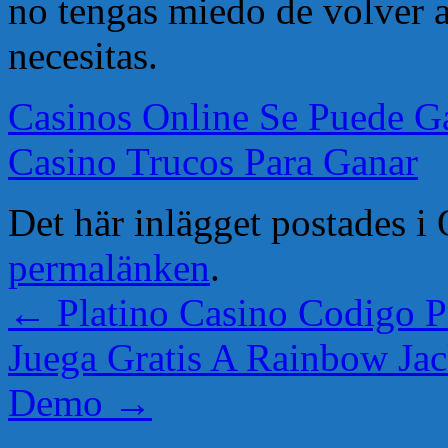
no tengas miedo de volver a
necesitas.
Casinos Online Se Puede G
Casino Trucos Para Ganar
Det här inlägget postades 
permalänken
.
←
Platino Casino Codigo 
Juega Gratis A Rainbow Ja
Demo
→