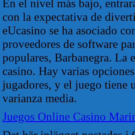
En el nivel más bajo, entra
con la expectativa de divert
eUcasino se ha asociado co
proveedores de software par
populares, Barbanegra. La e
casino. Hay varias opciones
jugadores, y el juego tien
varianza media.
Juegos Online Casino Mari
Det här inlägget postades 