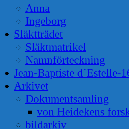
Anna
Ingeborg
Släktträdet
Släktmatrikel
Namnförteckning
Jean-Baptiste d´Estelle-
Arkivet
Dokumentsamling
von Heidekens fors
bildarkiv