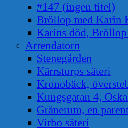
#147 (ingen titel)
Bröllop med Karin 
Karins död, Bröllo
Arrendatorn
Stenegården
Kärrstorps säteri
Kronobäck, översteb
Kungsgatan 4, Osk
Gränerum, en paren
Virbo säteri