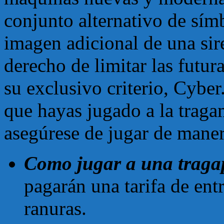
conjunto alternativo de sí
imagen adicional de una sir
derecho de limitar las futu
su exclusivo criterio, Cybe
que hayas jugado a la traga
asegúrese de jugar de maner
Como jugar a una traga
pagarán una tarifa de entr
ranuras.