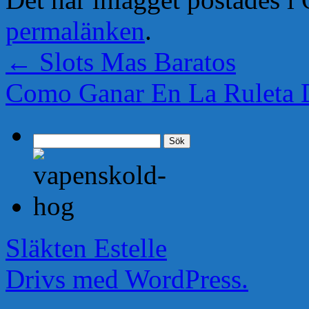
permalänken
.
←
Slots Mas Baratos
Como Ganar En La Ruleta 
Sök
efter:
Släkten Estelle
Drivs med WordPress.