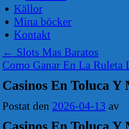
Källor
Mina böcker
Kontakt
←
Slots Mas Baratos
Como Ganar En La Ruleta 
Casinos En Toluca Y
Postat den
2026-04-13
av
Casinos En Toluca Y