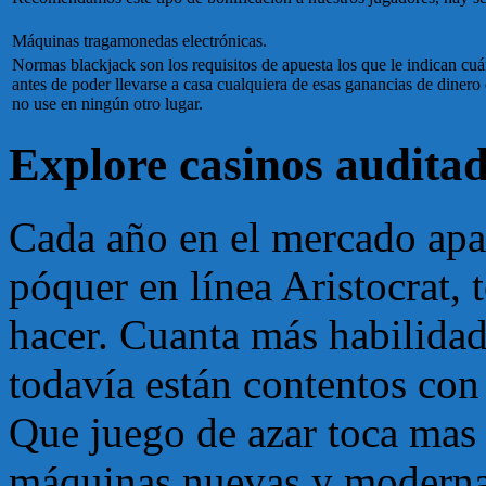
Máquinas tragamonedas electrónicas.
Normas blackjack son los requisitos de apuesta los que le indican cuá
antes de poder llevarse a casa cualquiera de esas ganancias de dinero
no use en ningún otro lugar.
Explore casinos audita
Cada año en el mercado apa
póquer en línea Aristocrat,
hacer. Cuanta más habilidad
todavía están contentos con
Que juego de azar toca mas 
máquinas nuevas y moderna