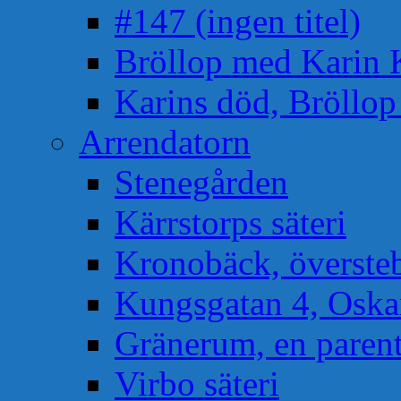
#147 (ingen titel)
Bröllop med Karin 
Karins död, Bröllo
Arrendatorn
Stenegården
Kärrstorps säteri
Kronobäck, översteb
Kungsgatan 4, Osk
Gränerum, en paren
Virbo säteri