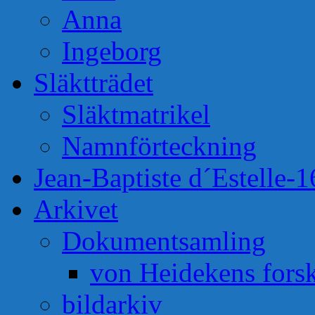
Anna
Ingeborg
Släktträdet
Släktmatrikel
Namnförteckning
Jean-Baptiste d´Estelle-
Arkivet
Dokumentsamling
von Heidekens fors
bildarkiv