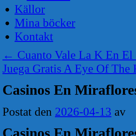
Källor
Mina böcker
Kontakt
←
Cuanto Vale La K En El 
Juega Gratis A Eye Of Th
Casinos En Miraflore
Postat den
2026-04-13
av
Casinos En Miraflore