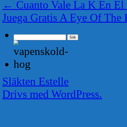
←
Cuanto Vale La K En El 
Juega Gratis A Eye Of Th
Sök
efter:
Släkten Estelle
Drivs med WordPress.