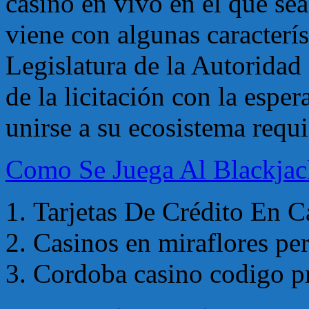
casino en vivo en el que sea
viene con algunas caracterís
Legislatura de la Autoridad
de la licitación con la espe
unirse a su ecosistema requi
Como Se Juega Al Blackja
Tarjetas De Crédito En C
Casinos en miraflores pe
Cordoba casino codigo p