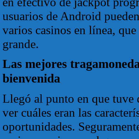
en efectivo de jackpot progr
usuarios de Android pueden
varios casinos en línea, que
grande.
Las mejores tragamoneda
bienvenida
Llegó al punto en que tuve q
ver cuáles eran las caracter
oportunidades. Seguramente