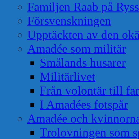
Familjen Raab på Rys
Försvenskningen
Upptäckten av den okä
Amadée som militär
Smålands husarer
Militärlivet
Från volontär till f
I Amadées fotspår
Amadée och kvinnorn
Trolovningen som s