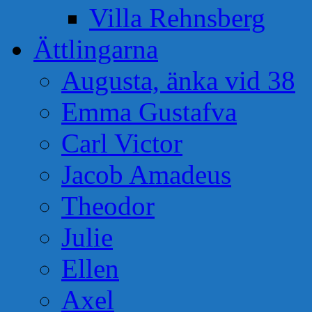
Villa Rehnsberg
Ättlingarna
Augusta, änka vid 38
Emma Gustafva
Carl Victor
Jacob Amadeus
Theodor
Julie
Ellen
Axel