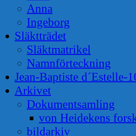
Anna
Ingeborg
Släktträdet
Släktmatrikel
Namnförteckning
Jean-Baptiste d´Estelle-
Arkivet
Dokumentsamling
von Heidekens fors
bildarkiv