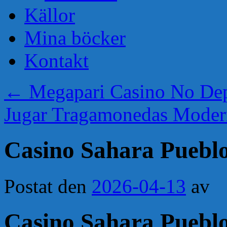
Källor
Mina böcker
Kontakt
←
Megapari Casino No Dep
Jugar Tragamonedas Moder
Casino Sahara Pueblo
Postat den
2026-04-13
av
Casino Sahara Pueblo