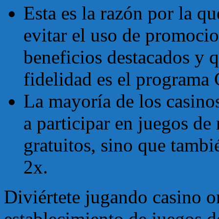
Esta es la razón por la q
evitar el uso de promocio
beneficios destacados y 
fidelidad es el programa
La mayoría de los casinos
a participar en juegos de 
gratuitos, sino que tamb
2x.
Diviértete jugando casino on
establecimiento de juegos 