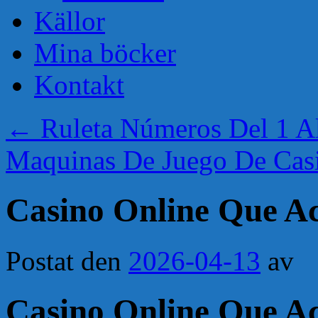
Källor
Mina böcker
Kontakt
←
Ruleta Números Del 1 A
Maquinas De Juego De Casi
Casino Online Que A
Postat den
2026-04-13
av
Casino Online Que A