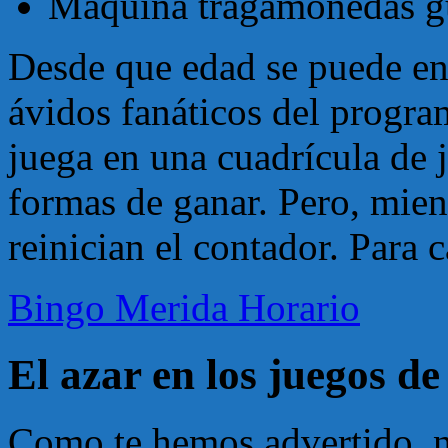
Maquina tragamonedas g
Desde que edad se puede ent
ávidos fanáticos del progra
juega en una cuadrícula de
formas de ganar. Pero, mie
reinician el contador. Para c
Bingo Merida Horario
El azar en los juegos de
Como te hemos advertido, n