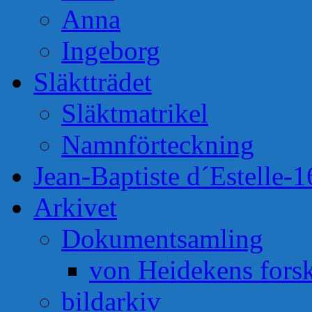
Anna
Ingeborg
Släktträdet
Släktmatrikel
Namnförteckning
Jean-Baptiste d´Estelle-
Arkivet
Dokumentsamling
von Heidekens fors
bildarkiv