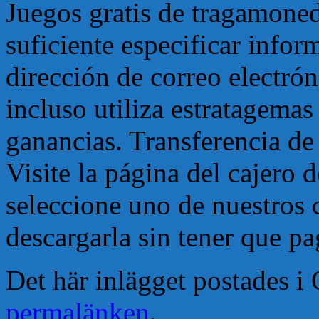
Juegos gratis de tragamone
suficiente especificar info
dirección de correo electrón
incluso utiliza estratagemas 
ganancias. Transferencia de 
Visite la página del cajero 
seleccione uno de nuestros 
descargarla sin tener que pa
Det här inlägget postades 
permalänken
.