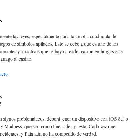
s
ente las leyes, especialmente dada la amplia cuadrícula de
juegos de símbolos apilados. Esto se debe a que es uno de los
nantes y atractivos que se haya creado, casino en burgos este
 amigo al casino.
nero
s
5
n signos problemáticos, deberá tener un dispositivo con iOS 8,1 o
ay Madness, que son como líneas de apuesta. Cada vez que
incidentes, y Pala aún no ha competido de verdad.