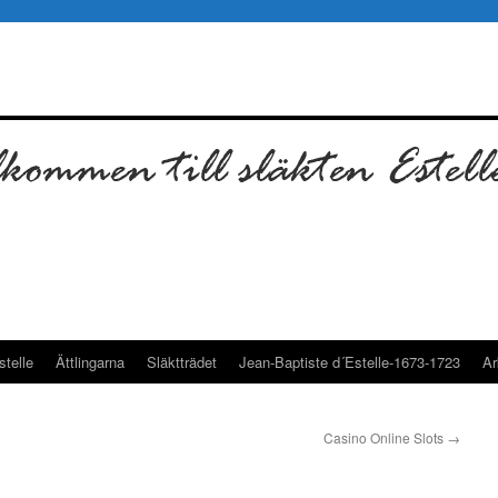
telle
Ättlingarna
Släktträdet
Jean-Baptiste d´Estelle-1673-1723
Ar
Casino Online Slots
→