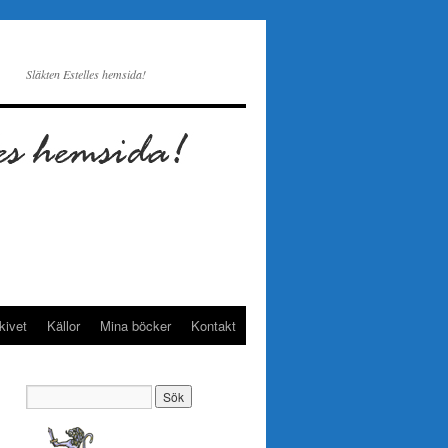
Släkten Estelles hemsida!
kivet
Källor
Mina böcker
Kontakt