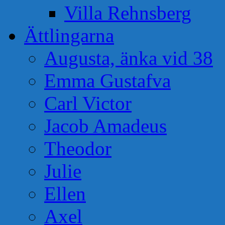
Villa Rehnsberg
Ättlingarna
Augusta, änka vid 38
Emma Gustafva
Carl Victor
Jacob Amadeus
Theodor
Julie
Ellen
Axel