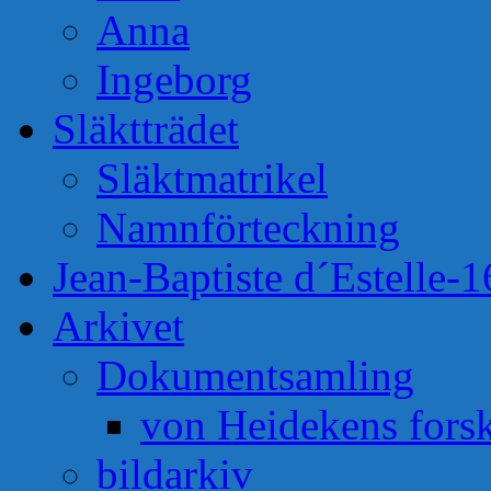
Anna
Ingeborg
Släktträdet
Släktmatrikel
Namnförteckning
Jean-Baptiste d´Estelle-
Arkivet
Dokumentsamling
von Heidekens fors
bildarkiv