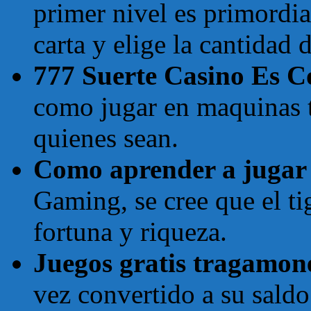
primer nivel es primordia
carta y elige la cantidad 
777 Suerte Casino Es C
como jugar en maquinas 
quienes sean.
Como aprender a jugar 
Gaming, se cree que el t
fortuna y riqueza.
Juegos gratis tragamon
vez convertido a su saldo