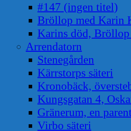
#147 (ingen titel)
Bröllop med Karin 
Karins död, Bröllo
Arrendatorn
Stenegården
Kärrstorps säteri
Kronobäck, översteb
Kungsgatan 4, Osk
Gränerum, en paren
Virbo säteri