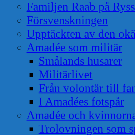
Familjen Raab på Rys
Försvenskningen
Upptäckten av den okä
Amadée som militär
Smålands husarer
Militärlivet
Från volontär till f
I Amadées fotspår
Amadée och kvinnorn
Trolovningen som s