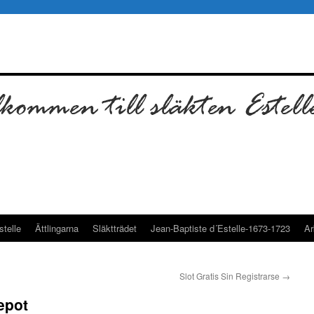
telle
Ättlingarna
Släktträdet
Jean-Baptiste d´Estelle-1673-1723
Ar
Slot Gratis Sin Registrarse
→
epot