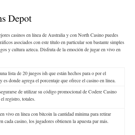
ns Depot
jores casinos en línea de Australia y con North Casino puedes
ráficos asociados con este título en particular son bastante simples
gos y cultura azteca. Disfruta de la emoción de jugar en vivo en
 una lista de 20 juegos ish que están hechos para o por el
 y es donde agrega el porcentaje que ofrece el casino en línea.
egurarse de utilizar su código promocional de Codere Casino
el registro, totales.
en vivo en línea con bitcoin la cantidad mínima para retirar
 en cada casino, los jugadores obtienen la apuesta par más.