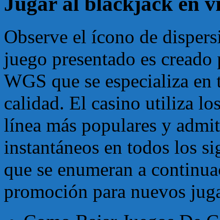
Jugar al blackjack en v
Observe el ícono de dispers
juego presentado es creado
WGS que se especializa en t
calidad. El casino utiliza lo
línea más populares y admit
instantáneos en todos los s
que se enumeran a continuac
promoción para nuevos jugad