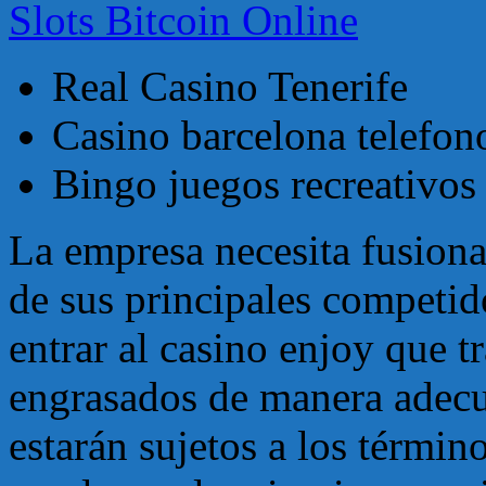
Slots Bitcoin Online
Real Casino Tenerife
Casino barcelona telefon
Bingo juegos recreativos
La empresa necesita fusionar
de sus principales competid
entrar al casino enjoy que t
engrasados de manera adecu
estarán sujetos a los térmi