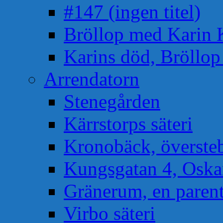
#147 (ingen titel)
Bröllop med Karin 
Karins död, Bröllo
Arrendatorn
Stenegården
Kärrstorps säteri
Kronobäck, översteb
Kungsgatan 4, Osk
Gränerum, en paren
Virbo säteri