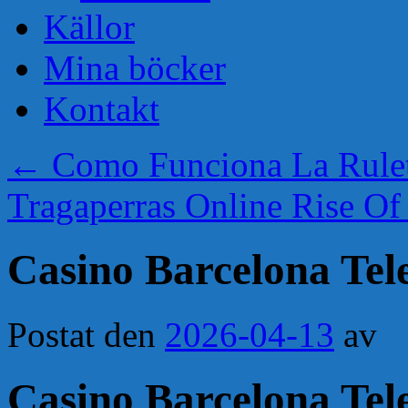
Källor
Mina böcker
Kontakt
←
Como Funciona La Rulet
Tragaperras Online Rise O
Casino Barcelona Tel
Postat den
2026-04-13
av
Casino Barcelona Tel