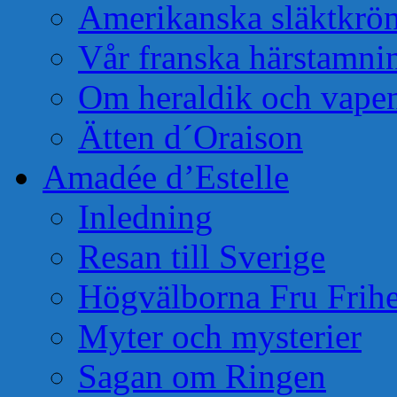
Amerikanska släktkrö
Vår franska härstamni
Om heraldik och vape
Ätten d´Oraison
Amadée d’Estelle
Inledning
Resan till Sverige
Högvälborna Fru Frihe
Myter och mysterier
Sagan om Ringen