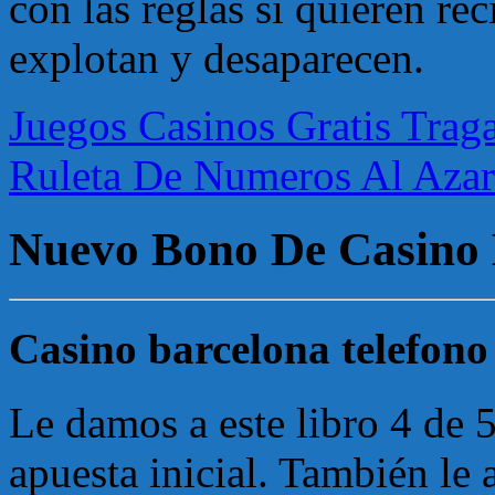
con las reglas si quieren rec
explotan y desaparecen.
Juegos Casinos Gratis Tra
Ruleta De Numeros Al Azar
Nuevo Bono De Casino 
Casino barcelona telefono
Le damos a este libro 4 de 5
apuesta inicial. También le a