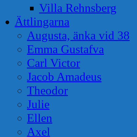
Villa Rehnsberg
Ättlingarna
Augusta, änka vid 38
Emma Gustafva
Carl Victor
Jacob Amadeus
Theodor
Julie
Ellen
Axel