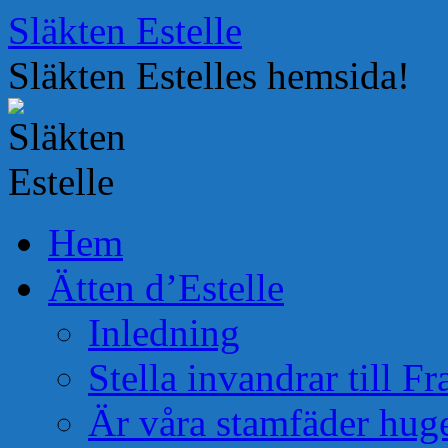
Hoppa
Släkten Estelle
till
innehåll
Släkten Estelles hemsida!
Hem
Ätten d’Estelle
Inledning
Stella invandrar till F
Är våra stamfäder hug