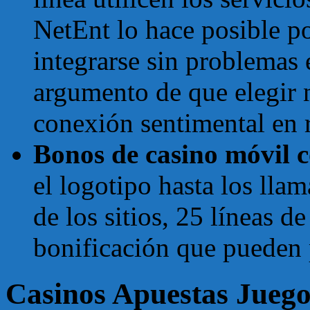
NetEnt lo hace posible p
integrarse sin problemas 
argumento de que elegir
conexión sentimental en r
Bonos de casino móvil c
el logotipo hasta los llam
de los sitios, 25 líneas 
bonificación que pueden 
Casinos Apuestas Jueg