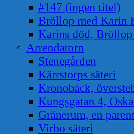
#147 (ingen titel)
Bröllop med Karin 
Karins död, Bröllo
Arrendatorn
Stenegården
Kärrstorps säteri
Kronobäck, översteb
Kungsgatan 4, Osk
Gränerum, en paren
Virbo säteri