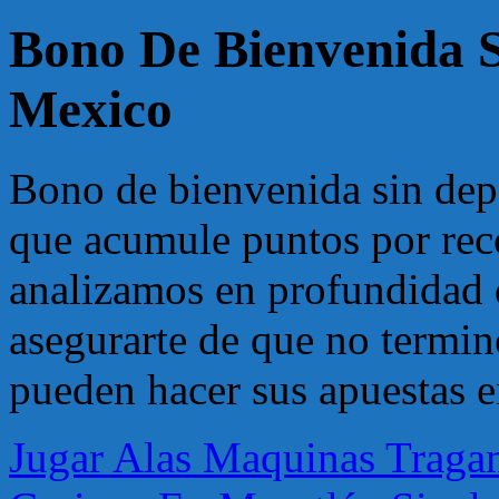
Bono De Bienvenida S
Mexico
Bono de bienvenida sin dep
que acumule puntos por reco
analizamos en profundidad d
asegurarte de que no termin
pueden hacer sus apuestas 
Jugar Alas Maquinas Traga