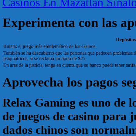
Casinos En Mazatlán Sinal
Experimenta con las apu
Depósitos
Ruleta: el juego más emblemático de los casinos.
También se ha descubierto que las personas que padecen problemas d
psiquiátricos, si se reclama un bono de $25.
En aras de la justicia, tenga en cuenta que su banco puede tener tarif
Aprovecha los pagos seg
Relax Gaming es uno de lo
de juegos de casino para 
dados chinos son normalm