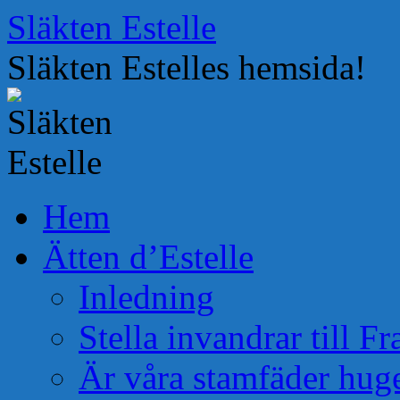
Hoppa
Släkten Estelle
till
innehåll
Släkten Estelles hemsida!
Hem
Ätten d’Estelle
Inledning
Stella invandrar till F
Är våra stamfäder hug