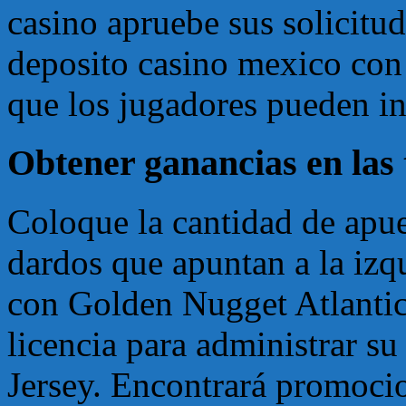
casino apruebe sus solicitu
deposito casino mexico con 
que los jugadores pueden in
Obtener ganancias en las
Coloque la cantidad de apue
dardos que apuntan a la izqu
con Golden Nugget Atlantic
licencia para administrar s
Jersey. Encontrará promocio