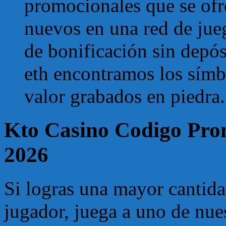
promocionales que se ofr
nuevos en una red de ju
de bonificación sin depós
eth encontramos los símbo
valor grabados en piedra.
Kto Casino Codigo Pro
2026
Si logras una mayor cantida
jugador, juega a uno de nuest