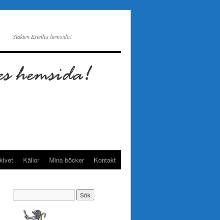
Släkten Estelles hemsida!
kivet
Källor
Mina böcker
Kontakt