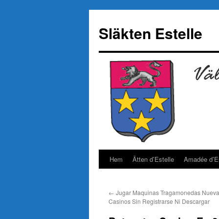
Hoppa
till
Släkten Estelle
innehåll
Hem
Ätten d’Estelle
Amadée d’Es
←
Jugar Maquinas Tragamonedas Nuevas
Casinos Sin Registrarse Ni Descargar