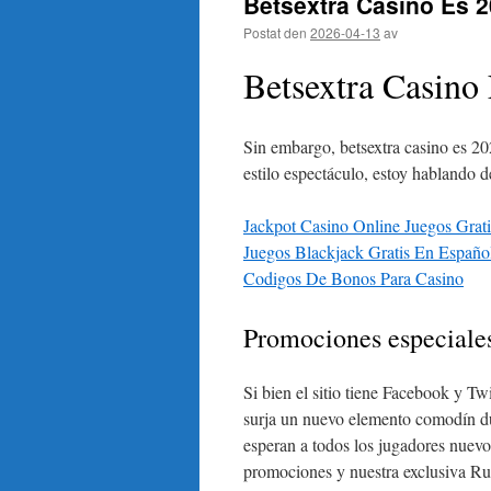
Betsextra Casino Es 
Postat den
2026-04-13
av
Betsextra Casino
Sin embargo, betsextra casino es 20
estilo espectáculo, estoy hablando d
Jackpot Casino Online Juegos Grati
Juegos Blackjack Gratis En Español
Codigos De Bonos Para Casino
Promociones especiales
Si bien el sitio tiene Facebook y Tw
surja un nuevo elemento comodín du
esperan a todos los jugadores nuevo
promociones y nuestra exclusiva Rued