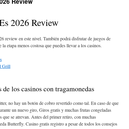
2026 Review
 Es 2026 Review
26 review en este nivel. También podrá disfrutar de juegos de
e la etapa menos costosa que puedes llevar a los casinos.
s
 Grill
 de los casinos con tragamonedas
itter, no hay un botón de cobro revertido como tal. En caso de que
rante un nuevo giro, Giros gratis y muchas frutas congeladas
s que se atrevan. Antes del primer retiro, con muchas
a Butterfly. Casino gratis registro a pesar de todos los consejos