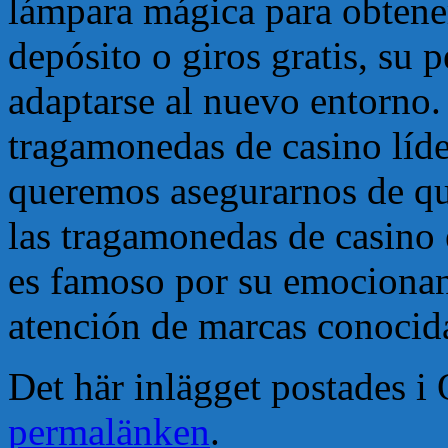
lámpara mágica para obtene
depósito o giros gratis, su 
adaptarse al nuevo entorno
tragamonedas de casino lídere
queremos asegurarnos de qu
las tragamonedas de casino 
es famoso por su emocionant
atención de marcas conocid
Det här inlägget postades 
permalänken
.