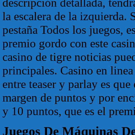
descripción detallada, tend
la escalera de la izquierda. 
pestaña Todos los juegos, e
premio gordo con este casino
casino de tigre noticias pue
principales. Casino en linea
entre teaser y parlay es que 
margen de puntos y por enci
y 10 puntos, que es el prem
Juegos De Máquinas De