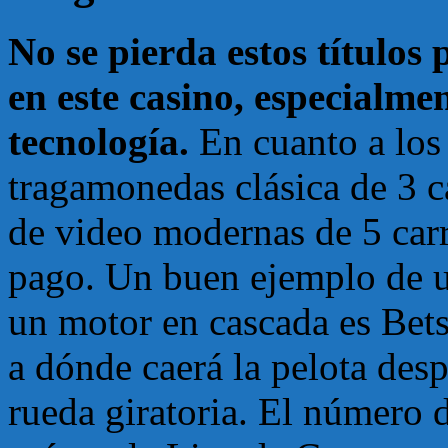
No se pierda estos títulos
en este casino, especialmen
tecnología.
En cuanto a los
tragamonedas clásica de 3 c
de video modernas de 5 carr
pago. Un buen ejemplo de 
un motor en cascada es Betso
a dónde caerá la pelota des
rueda giratoria. El número