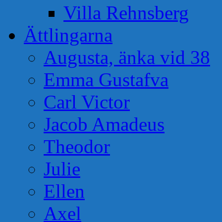
Villa Rehnsberg
Ättlingarna
Augusta, änka vid 38
Emma Gustafva
Carl Victor
Jacob Amadeus
Theodor
Julie
Ellen
Axel