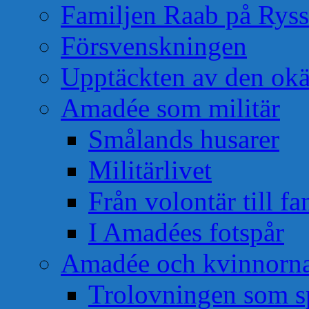
Familjen Raab på Rys
Försvenskningen
Upptäckten av den okä
Amadée som militär
Smålands husarer
Militärlivet
Från volontär till f
I Amadées fotspår
Amadée och kvinnorn
Trolovningen som s