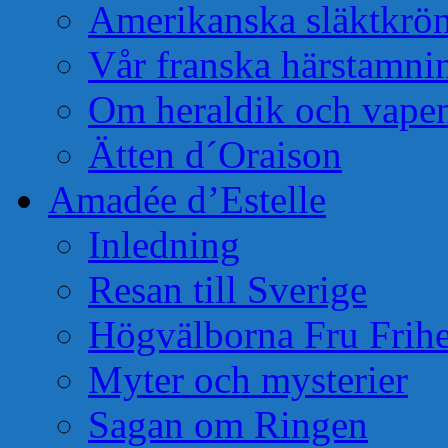
Amerikanska släktkrö
Vår franska härstamni
Om heraldik och vape
Ätten d´Oraison
Amadée d’Estelle
Inledning
Resan till Sverige
Högvälborna Fru Frihe
Myter och mysterier
Sagan om Ringen