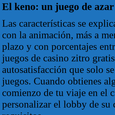
El keno: un juego de azar
Las características se expl
con la animación, más a me
plazo y con porcentajes ent
juegos de casino zitro grati
autosatisfacción que solo se
juegos. Cuando obtienes algu
comienzo de tu viaje en el c
personalizar el lobby de su